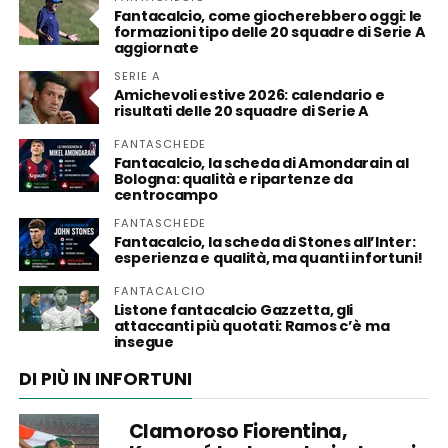
Fantacalcio, come giocherebbero oggi: le
formazioni tipo delle 20 squadre di Serie A
aggiornate
SERIE A
Amichevoli estive 2026: calendario e
risultati delle 20 squadre di Serie A
FANTASCHEDE
Fantacalcio, la scheda di Amondarain al
Bologna: qualità e ripartenze da
centrocampo
FANTASCHEDE
Fantacalcio, la scheda di Stones all’Inter:
esperienza e qualità, ma quanti infortuni!
FANTACALCIO
Listone fantacalcio Gazzetta, gli
attaccanti più quotati: Ramos c’è ma
insegue
DI PIÙ IN INFORTUNI
Clamoroso Fiorentina,