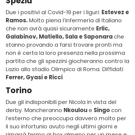
Spezia
Due i positivi al Covid-19 per i liguri:
Estevez e
Ramos.
Molto piena l’infermeria di Italiano
che non avrà quasi sicuramente
Erlic,
Galabinov, Matiello, Sala e Saponara
che
stanno provando a farsi trovare pronti ma
non è certa la loro presenza nella prossima
partita che gli spezzini giocheranno contro la
Lazio allo stadio Olimpico di Roma. Diffidati
Ferrer, Gyasi e Ricci
Torino
Due gli indisponibili per Nicola in vista del
derby. Mancheranno
Nkoulou
e
Singo
con
l’esterno che preoccupa davvero molto per
il suo infortunio avuto negli ultimi giorni e
rimarrà fermo ai box almeno per un mese e