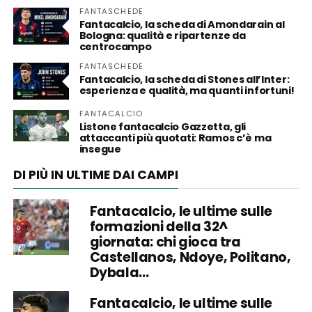
FANTASCHEDE
Fantacalcio, la scheda di Amondarain al
Bologna: qualità e ripartenze da
centrocampo
FANTASCHEDE
Fantacalcio, la scheda di Stones all’Inter:
esperienza e qualità, ma quanti infortuni!
FANTACALCIO
Listone fantacalcio Gazzetta, gli
attaccanti più quotati: Ramos c’è ma
insegue
DI PIÙ IN ULTIME DAI CAMPI
Fantacalcio, le ultime sulle
formazioni della 32^
giornata: chi gioca tra
Castellanos, Ndoye, Politano,
Dybala…
Fantacalcio, le ultime sulle