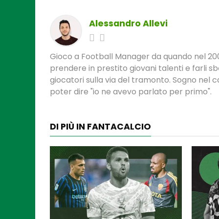
Alessandro Allevi
Gioco a Football Manager da quando nel 200
prendere in prestito giovani talenti e farli 
giocatori sulla via del tramonto. Sogno nel 
poter dire "io ne avevo parlato per primo".
DI PIÙ IN FANTACALCIO