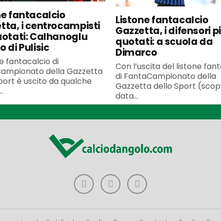
ne fantacalcio
Listone fantacalcio
tta, i centrocampisti
Gazzetta, i difensori p
uotati: Calhanoglu
quotati: a scuola da
 di Pulisic
Dimarco
ne fantacalcio di
Con l’uscita del listone fan
ampionato della Gazzetta
di FantaCampionato della
port è uscito da qualche
Gazzetta dello Sport (scopr
.
data...