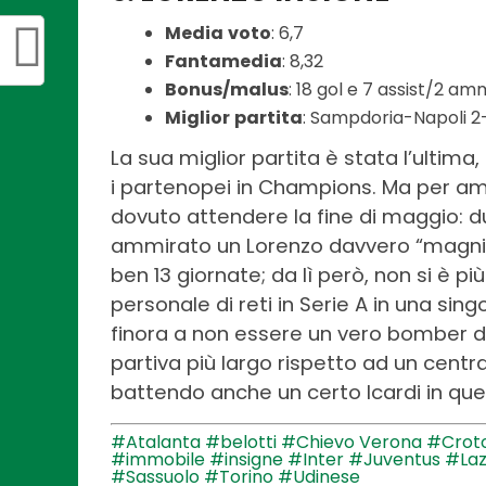
Media
voto
: 6,7
Fantamedia
: 8,32
Bonus/malus
: 18 gol e 7 assist/2 am
Miglior
partita
: Sampdoria-Napoli 2-
La sua miglior partita è stata l’ulti
i partenopei in Champions. Ma per am
dovuto attendere la fine di maggio: 
ammirato un Lorenzo davvero “magnific
ben 13 giornate; da lì però, non si è p
personale di reti in Serie A in una singo
finora a non essere un vero bomber d’
partiva più largo rispetto ad un centra
battendo anche un certo Icardi in que
#Atalanta
#belotti
#Chievo Verona
#Crot
#immobile
#insigne
#Inter
#Juventus
#Laz
#Sassuolo
#Torino
#Udinese