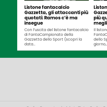
Listone fantacalcio
Listo
Gazzetta, gli attaccanti più
Gazze
quotati: Ramos c’è ma
più q
insegue
meglio
Con l’uscita del listone fantacalcio
Il listo
di FantaCampionato della
FantaC
Gazzetta dello Sport (scopri la
dello S
data...
giorno,..