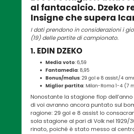
al fantacalcio. Dzeko r
Insigne che supera Ica
I dati prendono in considerazioni i 
(19) delle partite di campionato.
EDIN DZEKO
1.
Media
voto
: 6,59
Fantamedia
: 8,95
Bonus/malus
: 29 gol e 8 assist/4 a
Miglior
partita
: Milan-Roma 1-4 (7 m
Nonostante la stagione flop dell’anno
di voi avranno ancora puntato sul bom
ragione: 29 gol e 8 assist lo consacr
sola stagione al pari di Volk nel 1929/3
rinato, poiché è stato messo al centr