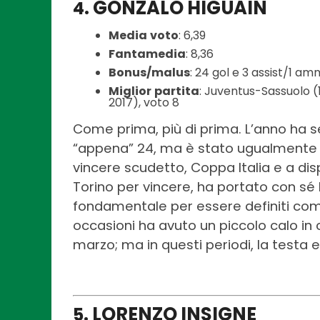
GONZALO HIGUAIN
4.
Media
voto
: 6,39
Fantamedia
: 8,36
Bonus/malus
: 24 gol e 3 assist/1 a
Miglior
partita
: Juventus-Sassuolo (
2017), voto 8
Come prima, più di prima. L’anno ha 
“appena” 24, ma è stato ugualmente l
vincere scudetto, Coppa Italia e a dis
Torino per vincere, ha portato con sé 
fondamentale per essere definiti compl
occasioni ha avuto un piccolo calo i
marzo; ma in questi periodi, la testa
LORENZO INSIGNE
5.