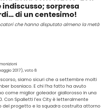
e indiscusso; sorpresa
rdi… di un centesimo!
giocatori che hanno disputato almeno la metà
mmonizioni
aggio 2017), voto 8
 scorso, siamo sicuri che a settembre molti
ber bosniaco. E chi l’ha fatto ha avuto
ano come miglior goleador giallorosso in una
0. Con Spalletti l’ex City è letteralmente
o del progetto e la squadra costruita attorno