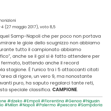
monizioni
4 (27 maggio 2017), voto 8,5
ma, quel Samp-Napoli che per poco non portava
mirare le gioie dello scugnizzo non abbiamo
durante tutto il campionato abbiamo
o”, anche se il gol si è fatto attendere per
iù fermato, battendo anche il record
la stagione. È l’unico tra i 5 attaccanti citati
area di rigore, un vero 9, ma nonostante
vanti puro, ha saputo regalarci tante reti,
sta speciale classifica.
CAMPIONE
.
one
#dzeko
#Empoli
#Fiorentina
#Genoa
#higuain
io
#Milan
#Napoli
#Palermo
#pescara
#Sampdoria