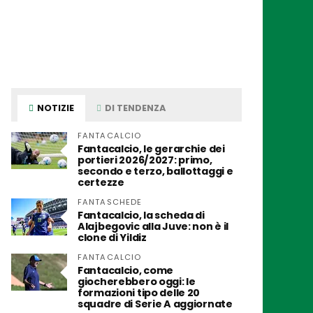
NOTIZIE
DI TENDENZA
FANTACALCIO
Fantacalcio, le gerarchie dei
portieri 2026/2027: primo,
secondo e terzo, ballottaggi e
certezze
FANTASCHEDE
Fantacalcio, la scheda di
Alajbegovic alla Juve: non è il
clone di Yildiz
FANTACALCIO
Fantacalcio, come
giocherebbero oggi: le
formazioni tipo delle 20
squadre di Serie A aggiornate