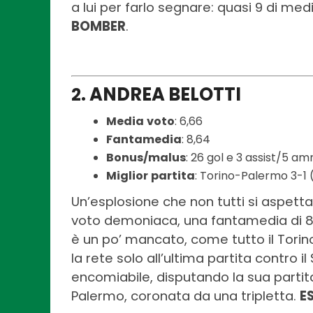
a lui per farlo segnare: quasi 9 di me
BOMBER
.
ANDREA BELOTTI
2.
Media
voto
: 6,66
Fantamedia
: 8,64
Bonus/malus
: 26 gol e 3 assist/5 am
Miglior
partita
: Torino-Palermo 3-1 
Un’esplosione che non tutti si aspetta
voto demoniaca, una fantamedia di 8,6
è un po’ mancato, come tutto il Torin
la rete solo all’ultima partita contro 
encomiabile, disputando la sua partita
Palermo, coronata da una tripletta.
E