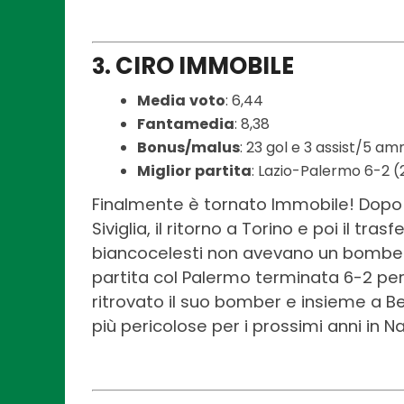
CIRO IMMOBILE
3.
Media
voto
: 6,44
Fantamedia
: 8,38
Bonus/malus
: 23 gol e 3 assist/5 am
Miglior
partita
: Lazio-Palermo 6-2 (2
Finalmente è tornato Immobile! Dopo 
Siviglia, il ritorno a Torino e poi il tra
biancocelesti non avevano un bomber c
partita col Palermo terminata 6-2 per i
ritrovato il suo bomber e insieme a B
più pericolose per i prossimi anni in N