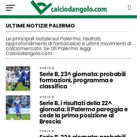
ULTIME NOTIZIE PALERMO
Le principali notizie sul Palermo: risultati,
approfondimenti di fantacalcio e ultimi movimenti di
calciomercato. Se tifi Palermo leggi
Calciodangolo.com
SERIE B
Serie B, 23^ giornata: probabili
formazioni, programma e
classifica
SERIE B
Serie B, i risultati della 22^
giornata: il Palermo pareggia e
cede la prima posizione al
Brescia
SERIE B