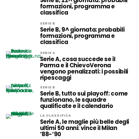
Serie B, 22^ giornata: probabili
formazioni, programma e
classifica
SERIE B
Serie B, 9^ giornata: probabili
formazioni, programma e
classifica
SERIE A
Serie A, cosa succede se il
Parma e il ChievoVerona
vengono penalizzati: i possibili
ripescaggi
SERIE B
Serie B, tutto sui playoff: come
funzionano, le squadre
qualificate e il calendario
LA CLASSIFICA
Serie A, le maglie più belle degli
ultimi 50 anni: vince il Milan
’88-’90