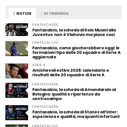
NOTIZIE
DI TENDENZA
FANTASCHEDE
Fantacalcio, la scheda di Kolo Muani alla
Juventus: non è Vlahovic ma piace così
FANTACALCIO
Fantacalcio, come giocherebbero oggi: le
formazioni tipo delle 20 squadre di Serie A
aggiornate
SERIE A
Amichevoli estive 2026: calendario e
risultati delle 20 squadre di Serie A
FANTASCHEDE
Fantacalcio, la scheda di Amondarain al
Bologna: qualità e ripartenze da
centrocampo
FANTASCHEDE
Fantacalcio, la scheda di Stones all’Inter:
esperienza e qualità, ma quanti infortuni!
FANTACALCIO