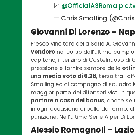
📈
@OfficialASRoma
pic.
— Chris Smalling (@Chri
Giovanni Di Lorenzo – Nap
Fresco vincitore della Serie A, Giovan
vendere
nel corso dell’ultimo campio
capitano, il terzino di Castelnuovo di
pressione e fornire sempre delle
otti
una
media voto di 6.26
, terza tra i 
Smalling ed al compagno di squadra Ki
maggior parte dei difensori visti in qu
portare a casa dei bonus
; anche se 
in ogni occasione di palla da fermo, ch
punizione. Nell’ultima Serie A per Di Lo
Alessio Romagnoli – Lazio