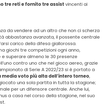
tre reti e fornito tre assist
vincenti ai
nza da vendere ad un altro che non ci scherza
età abbastanza avanzata, il possente centrale
rsi carico della difesa giallorossa.
ma giochi tre competizioni ogni anno,
e e superare almeno le 30 presenze
nell’uno contro uno che nel gioco aereo, grazie
 campionato di Serie A 2022/23 si è portato a
 media voto più alta dell’intero torneo
,
iocato una sola partita in tutta la stagione;
male per un difensore centrale. Anche lui,
us a casa nel corso della stagione, nel suo
st.