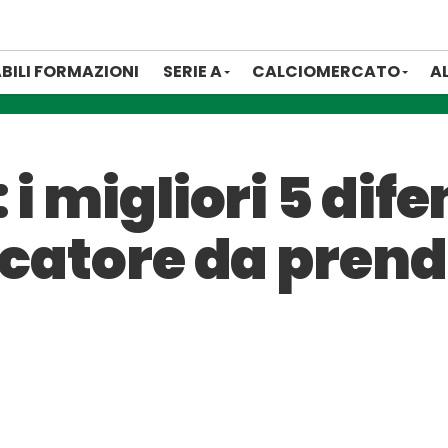
BILI FORMAZIONI
SERIE A
CALCIOMERCATO
A
i migliori 5 dife
icatore da prend