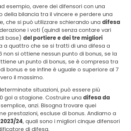
d esempio, avere dei difensori con una
 della bilancia tra il vincere e perdere una
re, che si può utilizzare schierando una
difesa
iderazione i voti (quindi senza contare vari
 di base)
del portiere e dei tre migliori
esa a quattro che se si tratti di una difesa a
 6 non si ottiene nessun punto di bonus, se la
 ottiene un punto di bonus, se è compresa tra
i di bonus e se infine è uguale o superiore al 7
vvero il massimo.
determinate situazioni, può essere più
20 gol a stagione. Costruire una
difesa da
emplice, anzi. Bisogna trovare quei
time prestazioni, escluse di bonus. Andiamo a
 2023/24
, quali sono i migliori cinque difensori
ificatore di difesa.