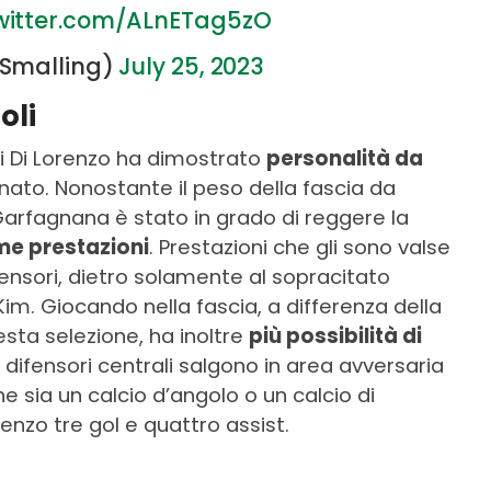
twitter.com/ALnETag5zO
sSmalling)
July 25, 2023
oli
ni Di Lorenzo ha dimostrato
personalità da
nato. Nonostante il peso della fascia da
 Garfagnana è stato in grado di reggere la
me prestazioni
. Prestazioni che gli sono valse
difensori, dietro solamente al sopracitato
m. Giocando nella fascia, a differenza della
esta selezione, ha inoltre
più possibilità di
i difensori centrali salgono in area avversaria
e sia un calcio d’angolo o un calcio di
renzo tre gol e quattro assist.