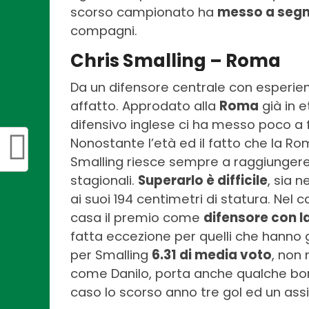
scorso campionato ha
messo a segno 
compagni.
Chris Smalling – Roma
Da un difensore centrale con esperie
affatto. Approdato alla
Roma
già in 
difensivo inglese ci ha messo poco a fa
Nonostante l’età ed il fatto che la Ro
Smalling riesce sempre a raggiunger
stagionali.
Superarlo è difficile
, sia 
ai suoi 194 centimetri di statura. Nel
casa il premio come
difensore con la
fatta eccezione per quelli che hanno g
per Smalling
6.31 di media voto
, non 
come Danilo, porta anche qualche bon
caso lo scorso anno tre gol ed un assi