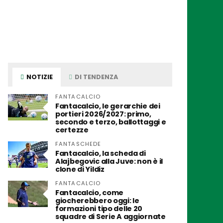
NOTIZIE
DI TENDENZA
FANTACALCIO
Fantacalcio, le gerarchie dei
portieri 2026/2027: primo,
secondo e terzo, ballottaggi e
certezze
FANTASCHEDE
Fantacalcio, la scheda di
Alajbegovic alla Juve: non è il
clone di Yildiz
FANTACALCIO
Fantacalcio, come
giocherebbero oggi: le
formazioni tipo delle 20
squadre di Serie A aggiornate