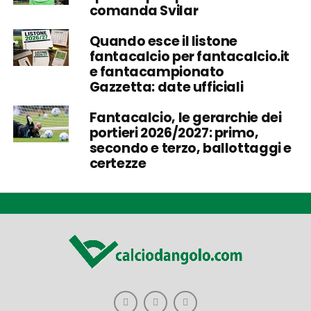
comanda Svilar
Quando esce il listone
fantacalcio per fantacalcio.it
e fantacampionato
Gazzetta: date ufficiali
Fantacalcio, le gerarchie dei
portieri 2026/2027: primo,
secondo e terzo, ballottaggi e
certezze