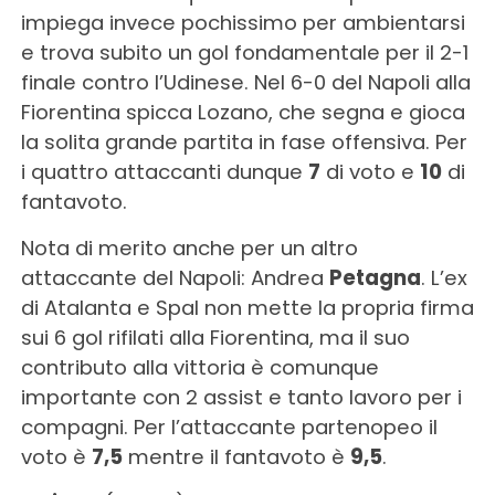
impiega invece pochissimo per ambientarsi
e trova subito un gol fondamentale per il 2-1
finale contro l’Udinese. Nel 6-0 del Napoli alla
Fiorentina spicca Lozano, che segna e gioca
la solita grande partita in fase offensiva. Per
i quattro attaccanti dunque
7
di voto e
10
di
fantavoto.
Nota di merito anche per un altro
attaccante del Napoli: Andrea
Petagna
. L’ex
di Atalanta e Spal non mette la propria firma
sui 6 gol rifilati alla Fiorentina, ma il suo
contributo alla vittoria è comunque
importante con 2 assist e tanto lavoro per i
compagni. Per l’attaccante partenopeo il
voto è
7,5
mentre il fantavoto è
9,5
.