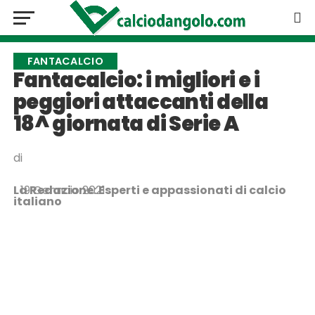
FANTACALCIO
Fantacalcio: i migliori e i
peggiori attaccanti della
18^ giornata di Serie A
di
La Redazione: Esperti e appassionati di calcio
19 Gennaio 2021
italiano