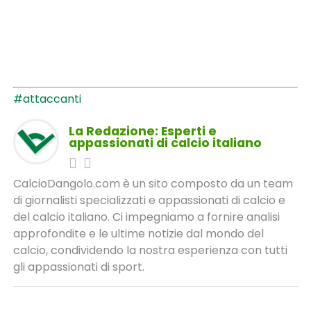
#attaccanti
La Redazione: Esperti e
appassionati di calcio italiano
CalcioDangolo.com è un sito composto da un team
di giornalisti specializzati e appassionati di calcio e
del calcio italiano. Ci impegniamo a fornire analisi
approfondite e le ultime notizie dal mondo del
calcio, condividendo la nostra esperienza con tutti
gli appassionati di sport.