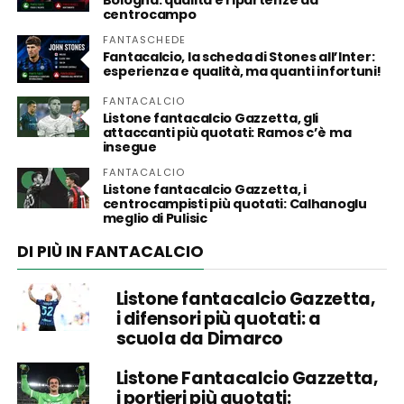
Bologna: qualità e ripartenze da
centrocampo
FANTASCHEDE
Fantacalcio, la scheda di Stones all’Inter:
esperienza e qualità, ma quanti infortuni!
FANTACALCIO
Listone fantacalcio Gazzetta, gli
attaccanti più quotati: Ramos c’è ma
insegue
FANTACALCIO
Listone fantacalcio Gazzetta, i
centrocampisti più quotati: Calhanoglu
meglio di Pulisic
DI PIÙ IN FANTACALCIO
Listone fantacalcio Gazzetta,
i difensori più quotati: a
scuola da Dimarco
Listone Fantacalcio Gazzetta,
i portieri più quotati: