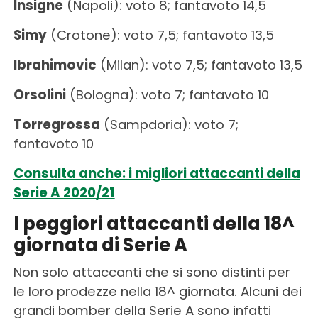
Insigne
(Napoli): voto 8; fantavoto 14,5
Simy
(Crotone): voto 7,5; fantavoto 13,5
Ibrahimovic
(Milan): voto 7,5; fantavoto 13,5
Orsolini
(Bologna): voto 7; fantavoto 10
Torregrossa
(Sampdoria): voto 7;
fantavoto 10
Consulta anche: i migliori attaccanti della
Serie A 2020/21
I peggiori attaccanti della 18^
giornata di Serie A
Non solo attaccanti che si sono distinti per
le loro prodezze nella 18^ giornata. Alcuni dei
grandi bomber della Serie A sono infatti