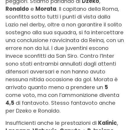
peggiori. Stiamo parlando di
Dzeko
,
Ronaldo
e
Morata
. Il capitano della Roma,
sconfitta sotto tutti i punti di vista dalla
Lazio nel derby, oltre a non garantire il solito
sostegno alla sua squadra, si fa intercettare
una conclusione ravvicinata da Reina, con un
errore non da lui. I due juventini escono
invece sconfitti da San Siro. Contro l’Inter
sono stati entrambi annullati dagli attenti
difensori avversari e non hanno avuto
nessuna nitida occasione da gol. Morata è
arrivato quanto meno a prendere un
5
come voto, ma con l’ammonizione diventa
4,5
di fantavoto. Stesso fantavoto anche
per Dzeko e Ronaldo.
Insufficienti anche le prestazioni di
Kalinic
,