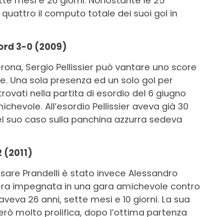
tte mesi e 26 giorni. Nonostante le 25
quattro il computo totale dei suoi gol in
 Nord 3-0 (2009)
rona, Sergio Pellissier può vantare uno score
e. Una sola presenza ed un solo gol per
rovati nella partita di esordio del 6 giugno
ichevole. All’esordio Pellissier aveva già 30
el suo caso sulla panchina azzurra sedeva
 (2011)
esare Prandelli è stato invece Alessandro
lia era impegnata in una gara amichevole contro
 aveva 26 anni, sette mesi e 10 giorni. La sua
erò molto prolifica, dopo l’ottima partenza