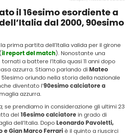
ato il 16esimo esordiente a
ell’Italia dal 2000, 90esimo
la prima partita dell’Italia valida per il girone
(
il report del match
). Nonostante una
tornati a battere l’Italia quasi 11 anni dopo
n casa azzurra. Stiamo parlando di
Mateo
 51esimo oriundo nella storia della nazionale
nche diventato l’
90esimo calciatore a
maglia azzurra.
a
, se prendiamo in considerazione gli ultimi 23
atta del
16esimo calciatore
in grado di
glia dell’Italia. Dopo
Leonardo Pavoletti,
o e Gian Marco Ferrari
è il quinto a riuscirci