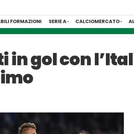
BILI FORMAZIONI
SERIE A
CALCIOMERCATO
A
i in gol con l’Ita
simo