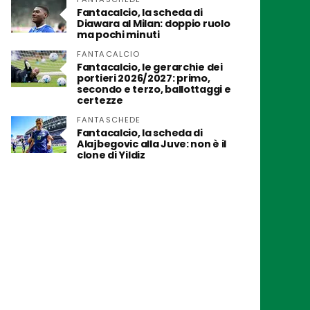
Fantacalcio, la scheda di
Diawara al Milan: doppio ruolo
ma pochi minuti
FANTACALCIO
Fantacalcio, le gerarchie dei
portieri 2026/2027: primo,
secondo e terzo, ballottaggi e
certezze
FANTASCHEDE
Fantacalcio, la scheda di
Alajbegovic alla Juve: non è il
clone di Yildiz