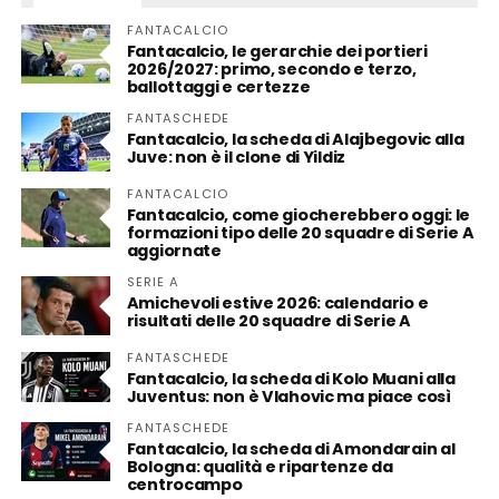
FANTACALCIO
Fantacalcio, le gerarchie dei portieri
2026/2027: primo, secondo e terzo,
ballottaggi e certezze
FANTASCHEDE
Fantacalcio, la scheda di Alajbegovic alla
Juve: non è il clone di Yildiz
FANTACALCIO
Fantacalcio, come giocherebbero oggi: le
formazioni tipo delle 20 squadre di Serie A
aggiornate
SERIE A
Amichevoli estive 2026: calendario e
risultati delle 20 squadre di Serie A
FANTASCHEDE
Fantacalcio, la scheda di Kolo Muani alla
Juventus: non è Vlahovic ma piace così
FANTASCHEDE
Fantacalcio, la scheda di Amondarain al
Bologna: qualità e ripartenze da
centrocampo