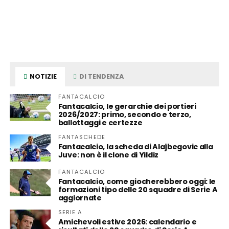
NOTIZIE
DI TENDENZA
FANTACALCIO
Fantacalcio, le gerarchie dei portieri
2026/2027: primo, secondo e terzo,
ballottaggi e certezze
FANTASCHEDE
Fantacalcio, la scheda di Alajbegovic alla
Juve: non è il clone di Yildiz
FANTACALCIO
Fantacalcio, come giocherebbero oggi: le
formazioni tipo delle 20 squadre di Serie A
aggiornate
SERIE A
Amichevoli estive 2026: calendario e