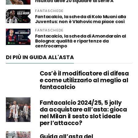
risultati delle 20 squadre di Serie A
FANTASCHEDE
Fantacalcio, la scheda di Kolo Muani alla
Juventus: non è Vlahovic ma piace così
FANTASCHEDE
Fantacalcio, la scheda di Amondarain al
Bologna: qualità e ripartenze da
centrocampo
DI PIÙ IN GUIDA ALL'ASTA
Cos’è il modificatore di difesa
e come utilizzarlo al meglio al
fantacalcio
Fantacalcio 2024/25, 5 jolly
da acquistare all’asta: gioca
nel Milan il sesto slot ideale
per l’attacco?
Guida all’asta del