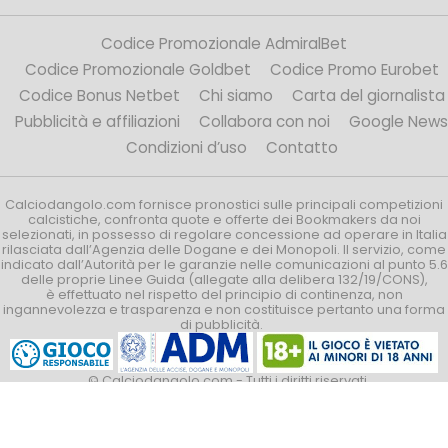
Codice Promozionale AdmiralBet
Codice Promozionale Goldbet
Codice Promo Eurobet
Codice Bonus Netbet
Chi siamo
Carta del giornalista
Pubblicità e affiliazioni
Collabora con noi
Google News
Condizioni d’uso
Contatto
Calciodangolo.com fornisce pronostici sulle principali competizioni
calcistiche, confronta quote e offerte dei Bookmakers da noi
selezionati, in possesso di regolare concessione ad operare in Italia
rilasciata dall’Agenzia delle Dogane e dei Monopoli. Il servizio, come
indicato dall’Autorità per le garanzie nelle comunicazioni al punto 5.6
delle proprie Linee Guida (allegate alla delibera 132/19/CONS),
è effettuato nel rispetto del principio di continenza, non
ingannevolezza e trasparenza e non costituisce pertanto una forma
di pubblicità.
© Calciodangolo.com - Tutti i diritti riservati