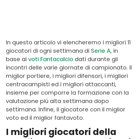
In questo articolo vi elencheremo i migliori 11
giocatori di ogni settimana di
Serie A
, in
base ai
voti Fantacalcio
dati durante gli
incontri delle varie giornate di campionato. Il
miglior portiere, i migliori difensori, i migliori
centracampisti ed i migliori attaccanti,
insieme per comporre la formazione con la
valutazione piú alta settimana dopo
settimana. Infine, il giocatore con il miglior
voto ed il miglior fantavoto.
I migliori giocatori della