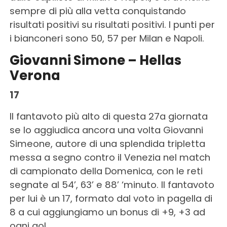
sempre di più alla vetta conquistando
risultati positivi su risultati positivi. I punti per
i bianconeri sono 50, 57 per Milan e Napoli.
Giovanni Simone – Hellas
Verona
17
Il fantavoto più alto di questa 27a giornata
se lo aggiudica ancora una volta Giovanni
Simeone, autore di una splendida tripletta
messa a segno contro il Venezia nel match
di campionato della Domenica, con le reti
segnate al 54’, 63’ e 88’ ‘minuto. Il fantavoto
per lui è un 17, formato dal voto in pagella di
8 a cui aggiungiamo un bonus di +9, +3 ad
ogni gol.