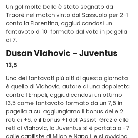
Un gol molto bello è stato segnato da
Traorè nel match vinto dal Sassuolo per 2-1
conto la Fiorentina, aggiudicandosi un
fantavoto di 10 formato dal voto in pagella
di 7.
Dusan Vlahovic – Juventus
13,5
Uno dei fantavoti più alti di questa giornata
è quello di Vlahovic, autore di una doppietta
contro l’Empoli, aggiudicandosi un ottimo
13,5 come fantavoto formato da un 7,5 in
pagella a cui aggiungiamo il bonus delle 2
reti di +6, e il bonus +1 dell’Assist. Grazie alle
reti di Vlahovic, la Juventus si è portata a -7
dalle capiliste di Milan e Napoli, e si avvicina