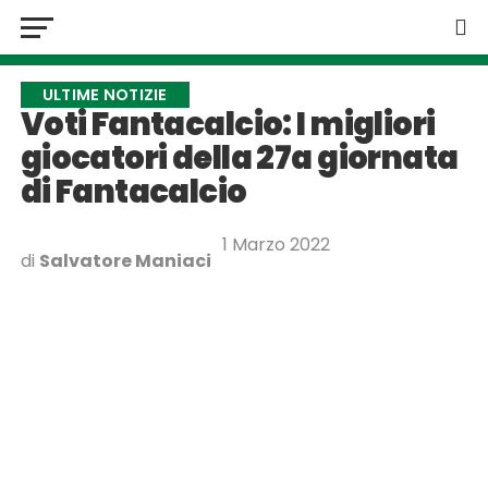
ULTIME NOTIZIE
Voti Fantacalcio: I migliori
giocatori della 27a giornata
di Fantacalcio
1 Marzo 2022
di
Salvatore Maniaci