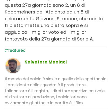
questa 27a giornata sono 2, un 8 di
Koopmeiners dell’Atalanta ed un 8 di
chiaramente Giovanni Simeone, che con la
tripletta mette una pietra sopra e si
aggiudica il miglior voto ed il miglior
fantavoto della 27a giornata di Serie A.
#featured
Salvatore Maniaci
Il mondo del calcio è simile a quello dello spettacolo:
il presidente della squadra è il produttore,
l'allenatore è il regista, il direttore sportivo equivale
al direttore di produzione, i calciatori sono
ovviamente gli attori e la partita è il film.