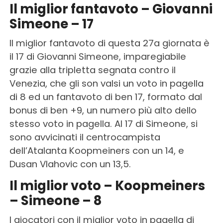
Il miglior fantavoto – Giovanni
Simeone – 17
Il miglior fantavoto di questa 27a giornata è
il 17 di Giovanni Simeone, imparegiabile
grazie alla tripletta segnata contro il
Venezia, che gli son valsi un voto in pagella
di 8 ed un fantavoto di ben 17, formato dal
bonus di ben +9, un numero più alto dello
stesso voto in pagella. Al 17 di Simeone, si
sono avvicinati il centrocampista
dell’Atalanta Koopmeiners con un 14, e
Dusan Vlahovic con un 13,5.
Il miglior voto – Koopmeiners
– Simeone – 8
I giocatori con il miglior voto in pagella di