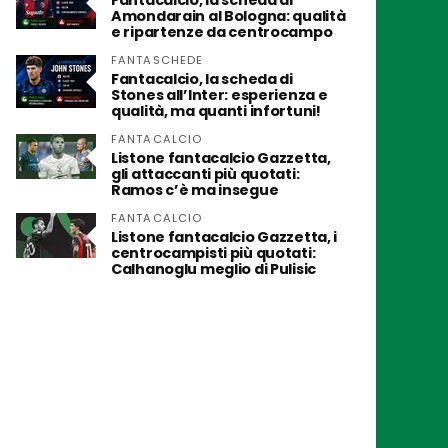
Fantacalcio, la scheda di
Amondarain al Bologna: qualità
e ripartenze da centrocampo
FANTASCHEDE
Fantacalcio, la scheda di
Stones all’Inter: esperienza e
qualità, ma quanti infortuni!
FANTACALCIO
Listone fantacalcio Gazzetta,
gli attaccanti più quotati:
Ramos c’è ma insegue
FANTACALCIO
Listone fantacalcio Gazzetta, i
centrocampisti più quotati:
Calhanoglu meglio di Pulisic