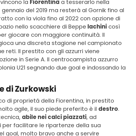
nvincono la
Fiorentina
a tesserarlo nella
gennaio del 2019 ma resterà al Gornik fino al
atto con la viola fino al 2022 con opzione di
spazio nello scacchiere di Beppe
Iachini
così
B per giocare con maggiore continuità. Il
gioca una discreta stagione nel campionato
eti. Il prestito con gli azzurri viene
zione in Serie A. Il centrocampista azzurro
olonia U21 segnando due goal e indossando la
e di Zurkowski
di proprietá della Fiorentina, in prestito
olto agile, il suo piede preferito è il
destro
.
tecnica,
abile nei calci piazzati
, ad
per facilitare le ripartenze della sua
del goal, molto bravo anche a servire