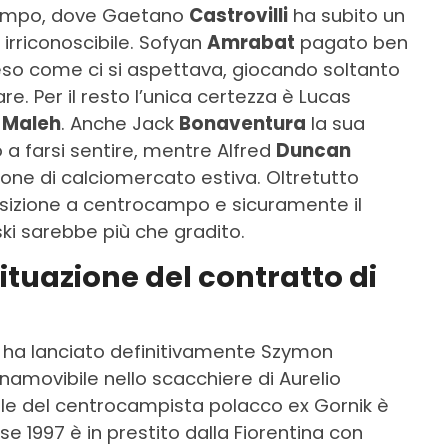
ocampo, dove Gaetano
Castrovilli
ha subito un
 irriconoscibile. Sofyan
Amrabat
pagato ben
reso come ci si aspettava, giocando soltanto
lare. Per il resto l’unica certezza è Lucas
f
Maleh
. Anche Jack
Bonaventura
la sua
o a farsi sentire, mentre Alfred
Duncan
one di calciomercato estiva. Oltretutto
posizione a centrocampo e sicuramente il
ki sarebbe più che gradito.
 situazione del contratto di
o ha lanciato definitivamente Szymon
inamovibile nello scacchiere di Aurelio
uale del centrocampista polacco ex Gornik è
e 1997 è in prestito dalla Fiorentina con