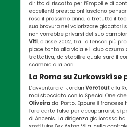
diritto di riscatto per l’Empoli e di con
eccellenti prestazioni lasciano pensar
rosa il prossimo anno, oltretutto il te
sua bravura nel valorizzare giocatori
non vorrebbe privarsi del suo campion
Viti
, classe 2002, tra i difensori più 
piace tanto alla viola e il club azzurro 
trattativa, da stabilire quale sarà il 
scambio alla pari.
La Roma su Zurkowski se 
L’avventura di Jordan
Veretout
alla R
mai sbocciato con lo Special One che
Oliveira
dal Porto. Eppure il frances
fare carte false per accaparrarsi, si p
di Ancenis. La dirigenza giallorossa ha
sostituire l’ex Aston Villa, nella capit