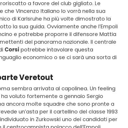
troriscatto a favore del club gigliato. Le
e che Vincenzo Italiano lo vorrà nella sua
cnico di Karlsruhe ha più volte dimostrato la
 sotto la sua guida. Ovviamente anche l’Empoli
cino e potrebbe proporre il difensore Mattia
promettenti del panorama nazionale. Il centrale
di
Corsi
potrebbe intavolare questa
conguaglio economico o se ci sarà una sorta di
parte Veretout
oma sembra arrivata al capolinea. Un feeling
 ha voluto fortemente a gennaio Sergio
e ha ancora molte squadre che sono pronte a
revede un’asta per il cartellino del classe 1993
 individuato in Zurkowski uno dei candidati per
ale il centrocampista polacco dell’Empoli