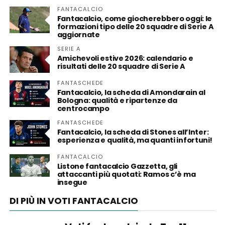
FANTACALCIO
Fantacalcio, come giocherebbero oggi: le
formazioni tipo delle 20 squadre di Serie A
aggiornate
SERIE A
Amichevoli estive 2026: calendario e
risultati delle 20 squadre di Serie A
FANTASCHEDE
Fantacalcio, la scheda di Amondarain al
Bologna: qualità e ripartenze da
centrocampo
FANTASCHEDE
Fantacalcio, la scheda di Stones all’Inter:
esperienza e qualità, ma quanti infortuni!
FANTACALCIO
Listone fantacalcio Gazzetta, gli
attaccanti più quotati: Ramos c’è ma
insegue
DI PIÙ IN VOTI FANTACALCIO