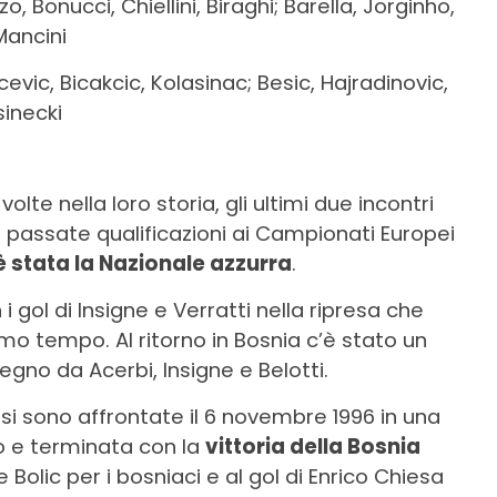
 Bonucci, Chiellini, Biraghi; Barella, Jorginho,
Mancini
cevic, Bicakcic, Kolasinac; Besic, Hajradinovic,
sinecki
lte nella loro storia, gli ultimi due incontri
e passate qualificazioni ai Campionati Europei
è stata la Nazionale azzurra
.
n i gol di Insigne e Verratti nella ripresa che
imo tempo. Al ritorno in Bosnia c’è stato un
egno da Acerbi, Insigne e Belotti.
si sono affrontate il 6 novembre 1996 in una
o e terminata con la
vittoria della Bosnia
 e Bolic per i bosniaci e al gol di Enrico Chiesa