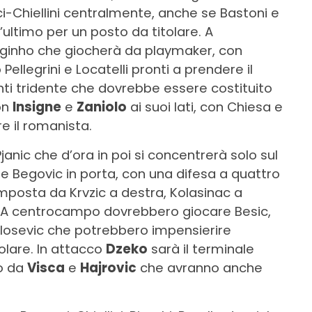
cci-Chiellini centralmente, anche se Bastoni e
ultimo per un posto da titolare. A
ginho che giocherà da playmaker, con
 Pellegrini e Locatelli pronti a prendere il
nti tridente che dovrebbe essere costituito
on
Insigne
e
Zaniolo
ai suoi lati, con Chiesa e
e il romanista.
anic che d’ora in poi si concentrerà solo sul
are Begovic in porta, con una difesa a quattro
mposta da Krvzic a destra, Kolasinac a
li. A centrocampo dovrebbero giocare Besic,
Milosevic che potrebbero impensierire
olare. In attacco
Dzeko
sarà il terminale
to da
Visca
e
Hajrovic
che avranno anche