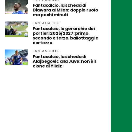
Fantacalcio, la scheda di
Diawara al Milan: doppio ruolo
ma pochi minuti
FANTACALCIO
Fantacalcio, le gerarchie dei
portieri 2026/2027: primo,
secondo e terzo, ballottaggi e
certezze
FANTASCHEDE
Fantacalcio, la scheda di
Alajbegovic alla Juve: non è il
clone di Yildiz