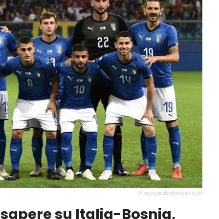
© imagephotoagency.it
 sapere su Italia-Bosnia,