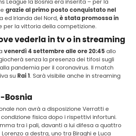
s League la Bosnia era inserita – per la
 e
grazie al primo posto conquistato nel
 ed Irlanda del Nord,
è stata promossa in
 per la vittoria della competizione.
dove vederla in tv o in streaming
ta
venerdì 4 settembre alle ore 20:45
allo
 giocherà senza la presenza dei tifosi sugli
 alla pandemia per il coronavirus. Il match
siva su
Rai 1
. Sarà visibile anche in streaming
ia-Bosnia
ionale non avrà a disposizione Verratti e
ndizione fisica dopo i rispettivi infortuni.
ma tra i pali, davanti a lui difesa a quattro
orenzo a destra, uno tra Biraghi e Luca