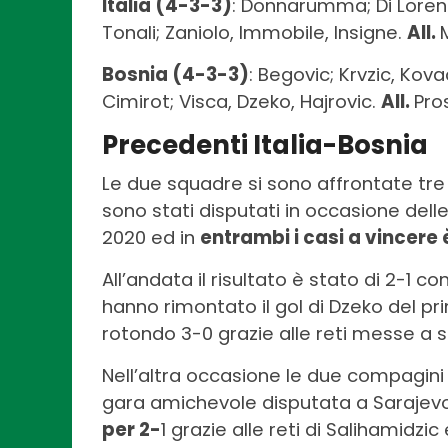
Italia (4-3-3)
: Donnarumma; Di Lorenzo,
Tonali; Zaniolo, Immobile, Insigne.
All.
Bosnia (4-3-3)
: Begovic; Krvzic, Kova
Cimirot; Visca, Dzeko, Hajrovic.
All.
Pro
Precedenti Italia-Bosnia
Le due squadre si sono affrontate tre vo
sono stati disputati in occasione dell
2020 ed in
entrambi i casi a vincere 
All’andata il risultato è stato di 2-1 co
hanno rimontato il gol di Dzeko del pr
rotondo 3-0 grazie alle reti messe a s
Nell’altra occasione le due compagini 
gara amichevole disputata a Sarajev
per 2-
1 grazie alle reti di Salihamidzic