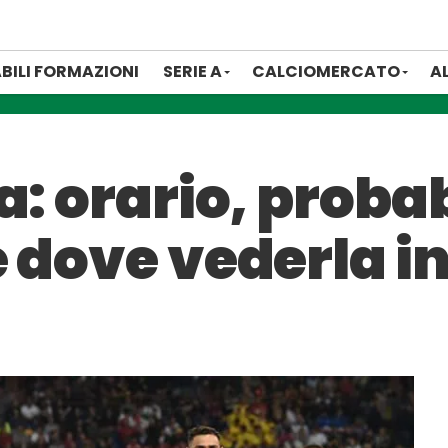
BILI FORMAZIONI
SERIE A
CALCIOMERCATO
A
a: orario, probab
 dove vederla in