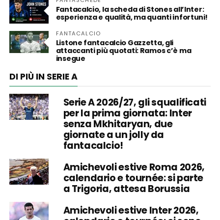
FANTASCHEDE
Fantacalcio, la scheda di Stones all’Inter:
esperienza e qualità, ma quanti infortuni!
FANTACALCIO
Listone fantacalcio Gazzetta, gli
attaccanti più quotati: Ramos c’è ma
insegue
DI PIÙ IN SERIE A
Serie A 2026/27, gli squalificati
per la prima giornata: Inter
senza Mkhitaryan, due
giornate a un jolly da
fantacalcio!
Amichevoli estive Roma 2026,
calendario e tournée: si parte
a Trigoria, attesa Borussia
Amichevoli estive Inter 2026,