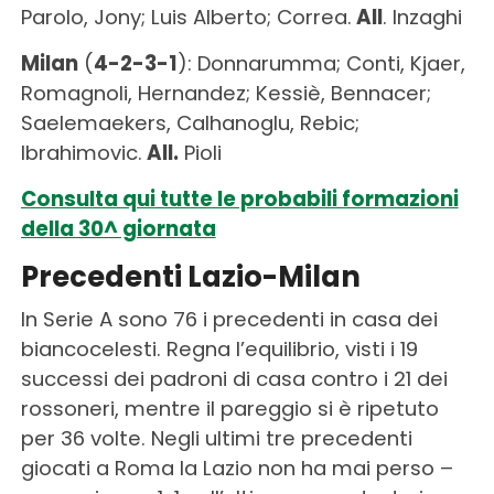
Parolo, Jony; Luis Alberto; Correa.
All
. Inzaghi
Milan
(
4-2-3-1
): Donnarumma; Conti, Kjaer,
Romagnoli, Hernandez; Kessiè, Bennacer;
Saelemaekers, Calhanoglu, Rebic;
Ibrahimovic.
All.
Pioli
Consulta qui tutte le probabili formazioni
della 30^ giornata
Precedenti Lazio-Milan
In Serie A sono 76 i precedenti in casa dei
biancocelesti. Regna l’equilibrio, visti i 19
successi dei padroni di casa contro i 21 dei
rossoneri, mentre il pareggio si è ripetuto
per 36 volte. Negli ultimi tre precedenti
giocati a Roma la Lazio non ha mai perso –