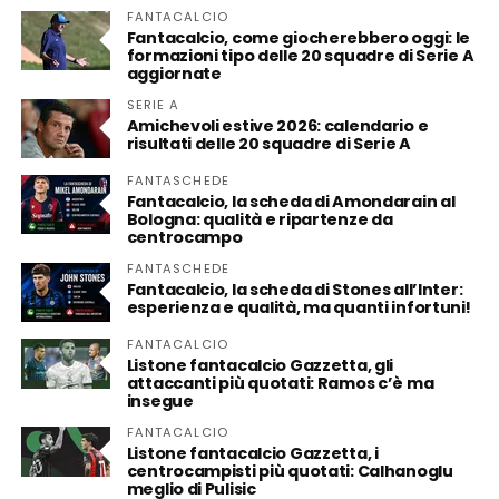
FANTACALCIO
Fantacalcio, come giocherebbero oggi: le
formazioni tipo delle 20 squadre di Serie A
aggiornate
SERIE A
Amichevoli estive 2026: calendario e
risultati delle 20 squadre di Serie A
FANTASCHEDE
Fantacalcio, la scheda di Amondarain al
Bologna: qualità e ripartenze da
centrocampo
FANTASCHEDE
Fantacalcio, la scheda di Stones all’Inter:
esperienza e qualità, ma quanti infortuni!
FANTACALCIO
Listone fantacalcio Gazzetta, gli
attaccanti più quotati: Ramos c’è ma
insegue
FANTACALCIO
Listone fantacalcio Gazzetta, i
centrocampisti più quotati: Calhanoglu
meglio di Pulisic