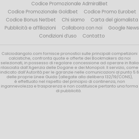
Codice Promozionale AdmiralBet
Codice Promozionale Goldbet
Codice Promo Eurobet
Codice Bonus Netbet
Chi siamo
Carta del giornalista
Pubblicità e affiliazioni
Collabora con noi
Google News
Condizioni d’uso
Contatto
Calciodangolo.com fornisce pronostici sulle principali competizioni
calcistiche, confronta quote e offerte dei Bookmakers da noi
selezionati, in possesso di regolare concessione ad operare in Italia
rilasciata dall’Agenzia delle Dogane e dei Monopoli. Il servizio, come
indicato dall’Autorità per le garanzie nelle comunicazioni al punto 5.6
delle proprie Linee Guida (allegate alla delibera 132/19/CONS),
è effettuato nel rispetto del principio di continenza, non
ingannevolezza e trasparenza e non costituisce pertanto una forma
di pubblicità.