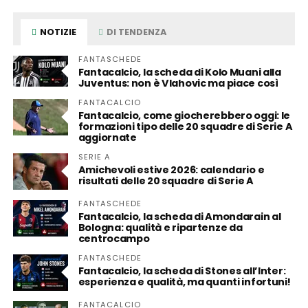
NOTIZIE
DI TENDENZA
FANTASCHEDE
Fantacalcio, la scheda di Kolo Muani alla
Juventus: non è Vlahovic ma piace così
FANTACALCIO
Fantacalcio, come giocherebbero oggi: le
formazioni tipo delle 20 squadre di Serie A
aggiornate
SERIE A
Amichevoli estive 2026: calendario e
risultati delle 20 squadre di Serie A
FANTASCHEDE
Fantacalcio, la scheda di Amondarain al
Bologna: qualità e ripartenze da
centrocampo
FANTASCHEDE
Fantacalcio, la scheda di Stones all’Inter:
esperienza e qualità, ma quanti infortuni!
FANTACALCIO