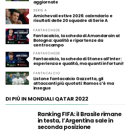
aggiornate
SERIE A
Amichevoli estive 2026: calendario e
risultati delle 20 squadre di Serie A
FANTASCHEDE
Fantacalcio, la scheda di Amondarain al
Bologna: qualità e ripartenze da
centrocampo
FANTASCHEDE
Fantacalcio, la scheda di Stones all’Inter:
esperienza e qualità, ma quanti infortuni!
FANTACALCIO
Listone fantacalcio Gazzetta, gli
attaccanti più quotati: Ramos c’è ma
insegue
DI PIÙ IN MONDIALI QATAR 2022
Ranking FIFA: il Brasile rimane
in testa, l’Argentina sale in
seconda posizione