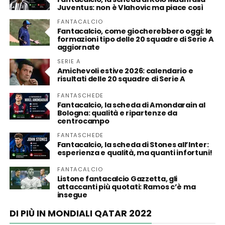
Juventus: non è Vlahovic ma piace così
FANTACALCIO
Fantacalcio, come giocherebbero oggi: le
formazioni tipo delle 20 squadre di Serie A
aggiornate
SERIE A
Amichevoli estive 2026: calendario e
risultati delle 20 squadre di Serie A
FANTASCHEDE
Fantacalcio, la scheda di Amondarain al
Bologna: qualità e ripartenze da
centrocampo
FANTASCHEDE
Fantacalcio, la scheda di Stones all’Inter:
esperienza e qualità, ma quanti infortuni!
FANTACALCIO
Listone fantacalcio Gazzetta, gli
attaccanti più quotati: Ramos c’è ma
insegue
DI PIÙ IN MONDIALI QATAR 2022