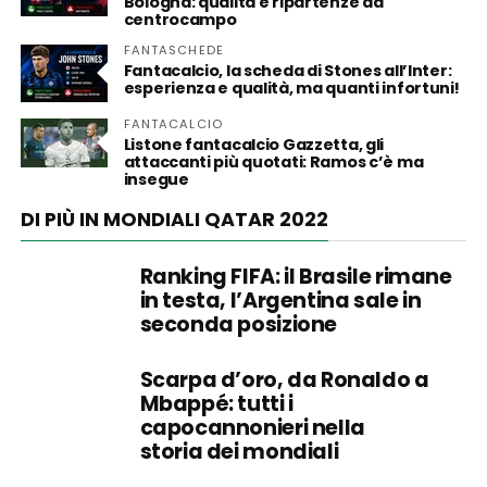
Bologna: qualità e ripartenze da
centrocampo
FANTASCHEDE
Fantacalcio, la scheda di Stones all’Inter:
esperienza e qualità, ma quanti infortuni!
FANTACALCIO
Listone fantacalcio Gazzetta, gli
attaccanti più quotati: Ramos c’è ma
insegue
DI PIÙ IN MONDIALI QATAR 2022
Ranking FIFA: il Brasile rimane
in testa, l’Argentina sale in
seconda posizione
Scarpa d’oro, da Ronaldo a
Mbappé: tutti i
capocannonieri nella
storia dei mondiali