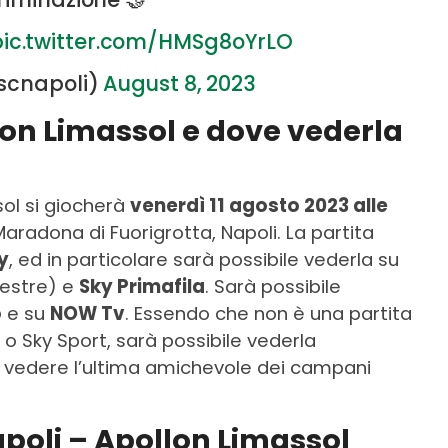
pic.twitter.com/HMSg8oYrLO
sscnapoli)
August 8, 2023
lon Limassol e dove vederla
sol si giocherà
venerdì 11 agosto 2023 alle
radona di Fuorigrotta, Napoli. La partita
y
, ed in particolare sarà possibile vederla su
restre) e
Sky Primafila
. Sarà possibile
o
e su
NOW Tv
. Essendo che non è una partita
o Sky Sport, sarà possibile vederla
r vedere l’ultima amichevole dei campani
apoli – Apollon Limassol