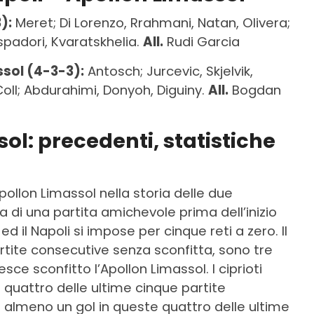
):
Meret; Di Lorenzo, Rrahmani, Natan, Olivera;
spadori, Kvaratskhelia.
All.
Rudi Garcia
sol (4-3-3):
Antosch; Jurcevic, Skjelvik,
Coll; Abdurahimi, Donyoh, Diguiny.
All.
Bogdan
ol: precedenti, statistiche
pollon Limassol nella storia delle due
a di una partita amichevole prima dell’inizio
ed il Napoli si impose per cinque reti a zero. Il
artite consecutive senza sconfitta, sono tre
 esce sconfitto l’Apollon Limassol. I ciprioti
quattro delle ultime cinque partite
lmeno un gol in queste quattro delle ultime