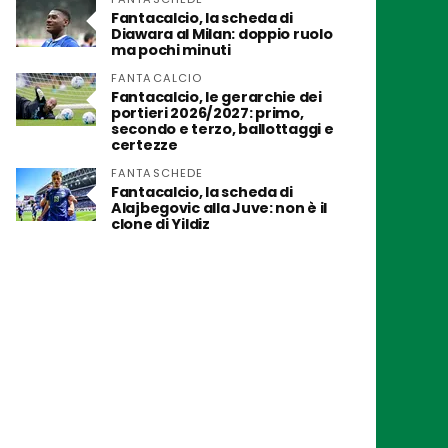
Fantacalcio, la scheda di
Diawara al Milan: doppio ruolo
ma pochi minuti
FANTACALCIO
Fantacalcio, le gerarchie dei
portieri 2026/2027: primo,
secondo e terzo, ballottaggi e
certezze
FANTASCHEDE
Fantacalcio, la scheda di
Alajbegovic alla Juve: non è il
clone di Yildiz