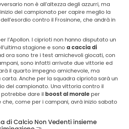
versario non è all’altezza degli azzurri, ma
l’inizio del campionato per capire meglio la
a dell’esordio contro il Frosinone, che andrà in
 l’Apollon. I ciprioti non hanno disputato un
ll’ultima stagione e sono
a caccia di
ad ora sono tre i test amichevoli giocati, con
ampani, sono infatti arrivate due vittorie ed
sarà il quarto impegno amichevole, ma
 carta. Anche per la squadra cipriota sarà un
zio del campionato. Una vittoria contro il
, potrebbe dare il
boost al morale
per
ne che, come per i campani, avrà inizio sabato
na di Calcio Non Vedenti insieme
riminazione 🤝