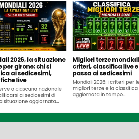
ali 2026, la situazione
Migliori terze mondiali
 per girone: chi si
criteri, classifica live e
ica ai sedicesimi,
passa ai sedicesimi
fiche live
Mondiali 2026: i criteri per l
migliori terze e la classifica
erve a ciascuna nazionale
aggiornata in tempo...
lificarsi ai sedicesimi di
 la situazione aggiornata...