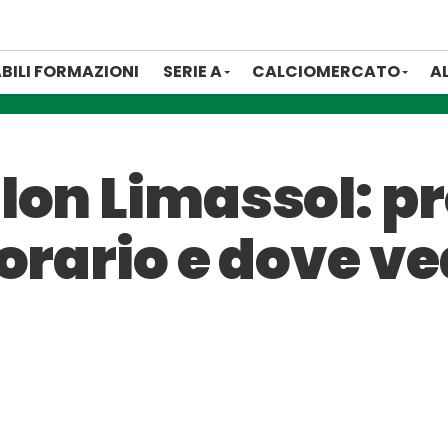
BILI FORMAZIONI
SERIE A
CALCIOMERCATO
A
lon Limassol: pr
orario e dove ved