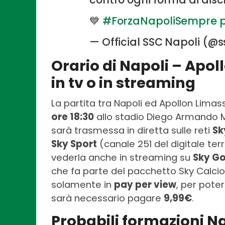
💙
#ForzaNapoliSempre
— Official SSC Napoli (@
Orario di Napoli – Apol
in tv o in streaming
La partita tra Napoli ed Apollon Limas
ore 18:30
allo stadio Diego Armando Ma
sarà trasmessa in diretta sulle reti
Sk
Sky Sport
(canale 251 del digitale ter
vederla anche in streaming su
Sky G
che fa parte del pacchetto Sky Calcio 
solamente in
pay per view
, per pote
sarà necessario pagare
9,99€
.
Probabili formazioni N