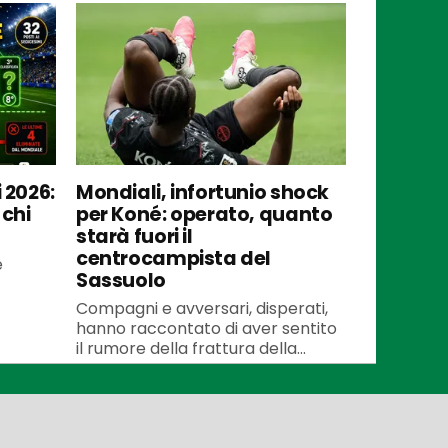
 2026:
Mondiali, infortunio shock
 chi
per Koné: operato, quanto
starà fuori il
centrocampista del
e
Sassuolo
Compagni e avversari, disperati,
hanno raccontato di aver sentito
il rumore della frattura della...