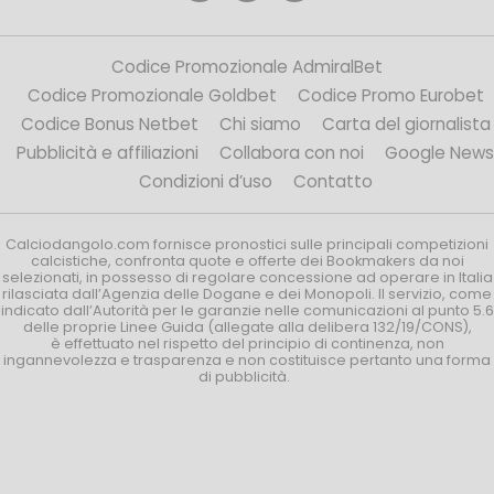
Codice Promozionale AdmiralBet
Codice Promozionale Goldbet
Codice Promo Eurobet
Codice Bonus Netbet
Chi siamo
Carta del giornalista
Pubblicità e affiliazioni
Collabora con noi
Google News
Condizioni d’uso
Contatto
Calciodangolo.com fornisce pronostici sulle principali competizioni
calcistiche, confronta quote e offerte dei Bookmakers da noi
selezionati, in possesso di regolare concessione ad operare in Italia
rilasciata dall’Agenzia delle Dogane e dei Monopoli. Il servizio, come
indicato dall’Autorità per le garanzie nelle comunicazioni al punto 5.6
delle proprie Linee Guida (allegate alla delibera 132/19/CONS),
è effettuato nel rispetto del principio di continenza, non
ingannevolezza e trasparenza e non costituisce pertanto una forma
di pubblicità.