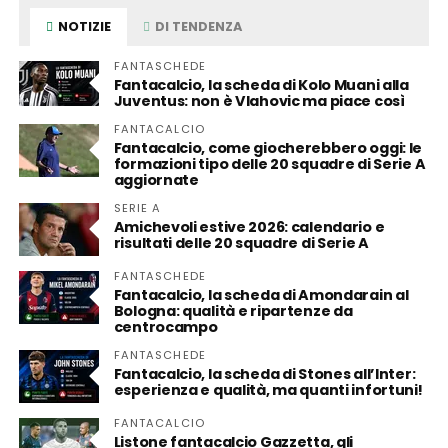
NOTIZIE
DI TENDENZA
FANTASCHEDE
Fantacalcio, la scheda di Kolo Muani alla
Juventus: non è Vlahovic ma piace così
FANTACALCIO
Fantacalcio, come giocherebbero oggi: le
formazioni tipo delle 20 squadre di Serie A
aggiornate
SERIE A
Amichevoli estive 2026: calendario e
risultati delle 20 squadre di Serie A
FANTASCHEDE
Fantacalcio, la scheda di Amondarain al
Bologna: qualità e ripartenze da
centrocampo
FANTASCHEDE
Fantacalcio, la scheda di Stones all’Inter:
esperienza e qualità, ma quanti infortuni!
FANTACALCIO
Listone fantacalcio Gazzetta, gli