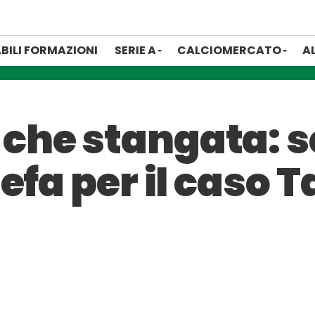
BILI FORMAZIONI
SERIE A
CALCIOMERCATO
A
he stangata: sq
efa per il caso T