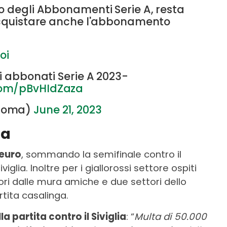
ato degli Abbonamenti Serie A, resta
 acquistare anche l'abbonamento
oi
li abbonati Serie A 2023-
.com/pBvHIdZaza
SRoma)
June 21, 2023
ma
 euro
, sommando la semifinale contro il
viglia. Inoltre per i giallorossi settore ospiti
ori dalle mura amiche e due settori dello
rtita casalinga.
a partita contro il Siviglia
: “
Multa di 50.000