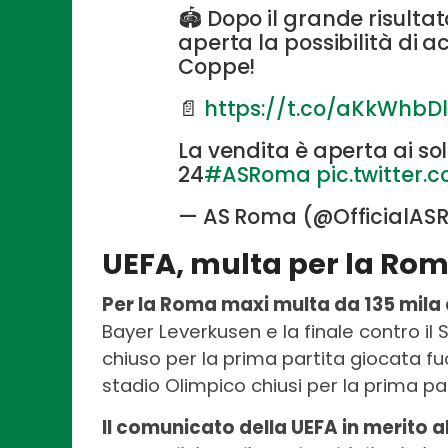
🏟️ Dopo il grande risult
aperta la possibilità di
Coppe!
📄
https://t.co/aKkWhbDl
La vendita è aperta ai so
24
#ASRoma
pic.twitter
— AS Roma (@OfficialA
UEFA, multa per la Ro
Per la Roma maxi multa da 135 mila
Bayer Leverkusen e la finale contro il Si
chiuso per la prima partita giocata fu
stadio Olimpico chiusi per la prima pa
Il comunicato della UEFA in merito all