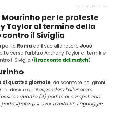
Iconsport / PA Images
 Mourinho per le proteste
y Taylor al termine della
contro il Siviglia
a per la
Roma
ed il suo allenatore
José
olte verso l’arbitro Anthony Taylor al termine
ro il Siviglia (
il racconto del match
).
urinho
a di quattro giornate
, da scontare nei gironi
 ha deciso di: “S
ospendere l’allenatore
rossime quattro (4) partite di competizioni
 partecipato, per aver rivolto un linguaggio