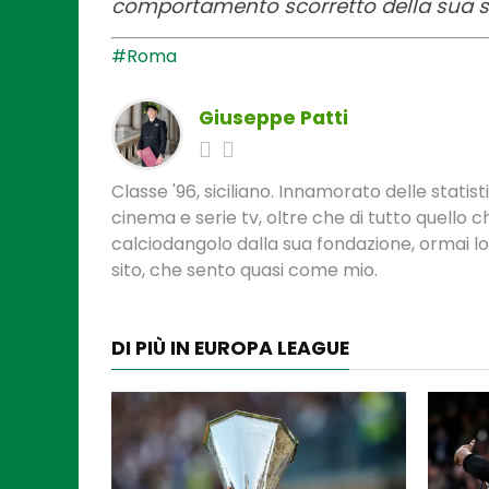
comportamento scorretto della sua 
#Roma
Giuseppe Patti
Classe '96, siciliano. Innamorato delle statis
cinema e serie tv, oltre che di tutto quello
calciodangolo dalla sua fondazione, ormai l
sito, che sento quasi come mio.
DI PIÙ IN EUROPA LEAGUE