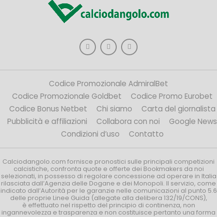
Codice Promozionale AdmiralBet
Codice Promozionale Goldbet
Codice Promo Eurobet
Codice Bonus Netbet
Chi siamo
Carta del giornalista
Pubblicità e affiliazioni
Collabora con noi
Google News
Condizioni d’uso
Contatto
Calciodangolo.com fornisce pronostici sulle principali competizioni
calcistiche, confronta quote e offerte dei Bookmakers da noi
selezionati, in possesso di regolare concessione ad operare in Italia
rilasciata dall’Agenzia delle Dogane e dei Monopoli. Il servizio, come
indicato dall’Autorità per le garanzie nelle comunicazioni al punto 5.6
delle proprie Linee Guida (allegate alla delibera 132/19/CONS),
è effettuato nel rispetto del principio di continenza, non
ingannevolezza e trasparenza e non costituisce pertanto una forma