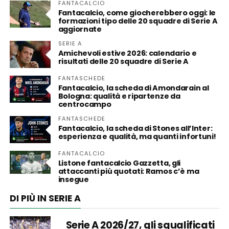
FANTACALCIO
Fantacalcio, come giocherebbero oggi: le
formazioni tipo delle 20 squadre di Serie A
aggiornate
SERIE A
Amichevoli estive 2026: calendario e
risultati delle 20 squadre di Serie A
FANTASCHEDE
Fantacalcio, la scheda di Amondarain al
Bologna: qualità e ripartenze da
centrocampo
FANTASCHEDE
Fantacalcio, la scheda di Stones all’Inter:
esperienza e qualità, ma quanti infortuni!
FANTACALCIO
Listone fantacalcio Gazzetta, gli
attaccanti più quotati: Ramos c’è ma
insegue
DI PIÙ IN SERIE A
Serie A 2026/27, gli squalificati