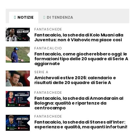
NOTIZIE
DI TENDENZA
FANTASCHEDE
Fantacalcio, la scheda di Kolo Muani alla
Juventus: non è Vlahovic ma piace così
FANTACALCIO
Fantacalcio, come giocherebbero oggi: le
formazioni tipo delle 20 squadre di Serie A
aggiornate
SERIE A
Amichevoli estive 2026: calendario e
risultati delle 20 squadre di Serie A
FANTASCHEDE
Fantacalcio, la scheda di Amondarain al
Bologna: qualità e ripartenze da
centrocampo
FANTASCHEDE
Fantacalcio, la scheda di Stones all’Inter:
esperienza e qualità, ma quanti infortuni!