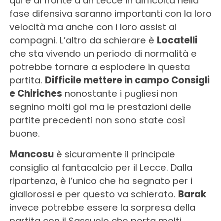
qui e di fronte a un Lecce in difficoltà nella
fase difensiva saranno importanti con la loro
velocità ma anche con i loro assist ai
compagni. L’altro da schierare è
Locatelli
che sta vivendo un periodo di normalità e
potrebbe tornare a esplodere in questa
partita.
Difficile mettere in campo Consigli
e Chiriches
nonostante i pugliesi non
segnino molti gol ma le prestazioni delle
partite precedenti non sono state così
buone.
Mancosu
è sicuramente il principale
consiglio al fantacalcio per il Lecce. Dalla
ripartenza, è l’unico che ha segnato per i
giallorossi e per questo va schierato.
Barak
invece potrebbe essere la sorpresa della
partita con il Sassuolo che porta molti