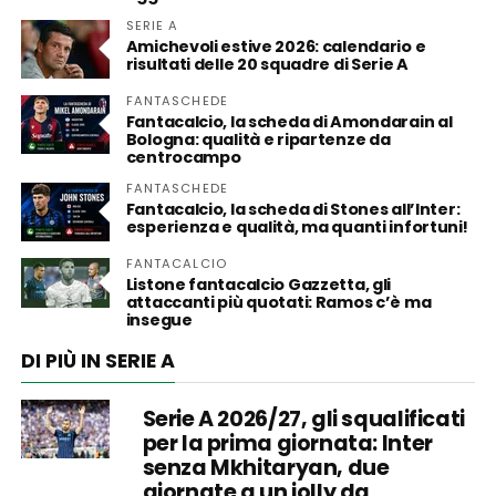
SERIE A
Amichevoli estive 2026: calendario e
risultati delle 20 squadre di Serie A
FANTASCHEDE
Fantacalcio, la scheda di Amondarain al
Bologna: qualità e ripartenze da
centrocampo
FANTASCHEDE
Fantacalcio, la scheda di Stones all’Inter:
esperienza e qualità, ma quanti infortuni!
FANTACALCIO
Listone fantacalcio Gazzetta, gli
attaccanti più quotati: Ramos c’è ma
insegue
DI PIÙ IN SERIE A
Serie A 2026/27, gli squalificati
per la prima giornata: Inter
senza Mkhitaryan, due
giornate a un jolly da