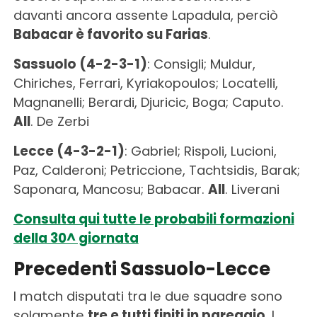
davanti ancora assente Lapadula, perciò
Babacar è favorito su Farias
.
Sassuolo (4-2-3-1)
: Consigli; Muldur,
Chiriches, Ferrari, Kyriakopoulos; Locatelli,
Magnanelli; Berardi, Djuricic, Boga; Caputo.
All
. De Zerbi
Lecce (4-3-2-1)
: Gabriel; Rispoli, Lucioni,
Paz, Calderoni; Petriccione, Tachtsidis, Barak;
Saponara, Mancosu; Babacar.
All
. Liverani
Consulta qui tutte le probabili formazioni
della 30^ giornata
Precedenti Sassuolo-Lecce
I match disputati tra le due squadre sono
solamente
tre e tutti finiti in pareggio
. I