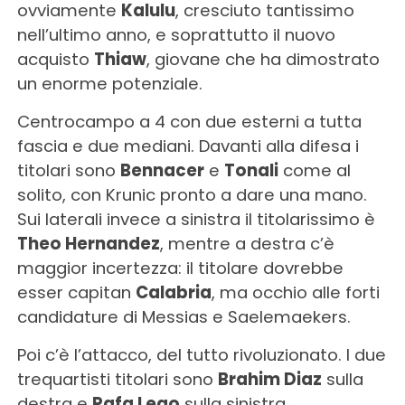
ovviamente
Kalulu
, cresciuto tantissimo
nell’ultimo anno, e soprattutto il nuovo
acquisto
Thiaw
, giovane che ha dimostrato
un enorme potenziale.
Centrocampo a 4 con due esterni a tutta
fascia e due mediani. Davanti alla difesa i
titolari sono
Bennacer
e
Tonali
come al
solito, con Krunic pronto a dare una mano.
Sui laterali invece a sinistra il titolarissimo è
Theo Hernandez
, mentre a destra c’è
maggior incertezza: il titolare dovrebbe
esser capitan
Calabria
, ma occhio alle forti
candidature di Messias e Saelemaekers.
Poi c’è l’attacco, del tutto rivoluzionato. I due
trequartisti titolari sono
Brahim Diaz
sulla
destra e
Rafa Leao
sulla sinistra,