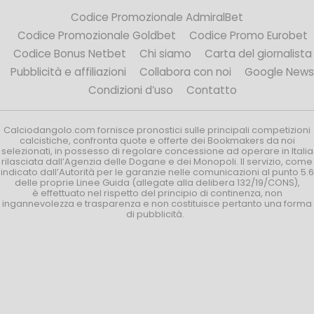
Codice Promozionale AdmiralBet
Codice Promozionale Goldbet
Codice Promo Eurobet
Codice Bonus Netbet
Chi siamo
Carta del giornalista
Pubblicità e affiliazioni
Collabora con noi
Google News
Condizioni d’uso
Contatto
Calciodangolo.com fornisce pronostici sulle principali competizioni
calcistiche, confronta quote e offerte dei Bookmakers da noi
selezionati, in possesso di regolare concessione ad operare in Italia
rilasciata dall’Agenzia delle Dogane e dei Monopoli. Il servizio, come
indicato dall’Autorità per le garanzie nelle comunicazioni al punto 5.6
delle proprie Linee Guida (allegate alla delibera 132/19/CONS),
è effettuato nel rispetto del principio di continenza, non
ingannevolezza e trasparenza e non costituisce pertanto una forma
di pubblicità.