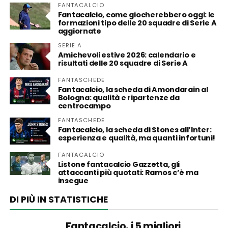
FANTACALCIO
Fantacalcio, come giocherebbero oggi: le
formazioni tipo delle 20 squadre di Serie A
aggiornate
SERIE A
Amichevoli estive 2026: calendario e
risultati delle 20 squadre di Serie A
FANTASCHEDE
Fantacalcio, la scheda di Amondarain al
Bologna: qualità e ripartenze da
centrocampo
FANTASCHEDE
Fantacalcio, la scheda di Stones all’Inter:
esperienza e qualità, ma quanti infortuni!
FANTACALCIO
Listone fantacalcio Gazzetta, gli
attaccanti più quotati: Ramos c’è ma
insegue
DI PIÙ IN STATISTICHE
Fantacalcio, i 5 migliori