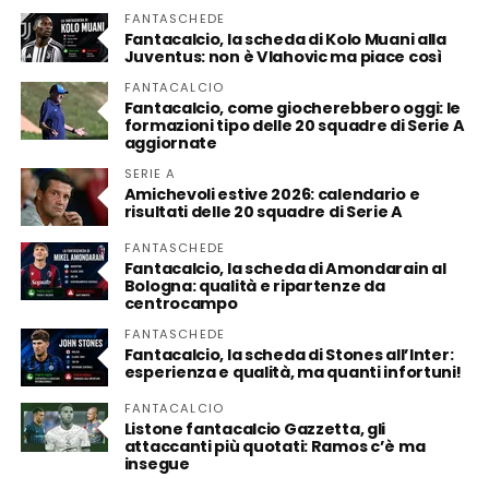
FANTASCHEDE
Fantacalcio, la scheda di Kolo Muani alla
Juventus: non è Vlahovic ma piace così
FANTACALCIO
Fantacalcio, come giocherebbero oggi: le
formazioni tipo delle 20 squadre di Serie A
aggiornate
SERIE A
Amichevoli estive 2026: calendario e
risultati delle 20 squadre di Serie A
FANTASCHEDE
Fantacalcio, la scheda di Amondarain al
Bologna: qualità e ripartenze da
centrocampo
FANTASCHEDE
Fantacalcio, la scheda di Stones all’Inter:
esperienza e qualità, ma quanti infortuni!
FANTACALCIO
Listone fantacalcio Gazzetta, gli
attaccanti più quotati: Ramos c’è ma
insegue