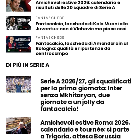
Amichevoli estive 2026: calendario e
risultati delle 20 squadre di Serie A
FANTASCHEDE
Fantacalcio, la scheda di Kolo Muani alla
Juventus: non è Vlahovic ma piace così
FANTASCHEDE
Fantacalcio, la scheda di Amondarain al
Bologna: qualità e ripartenze da
centrocampo
DI PIÙ IN SERIE A
Serie A 2026/27, gli squalificati
per la prima giornata: Inter
senza Mkhitaryan, due
giornate a un jolly da
fantacalcio!
Amichevoli estive Roma 2026,
calendario e tournée: si parte
a Trigoria, attesa Borussia