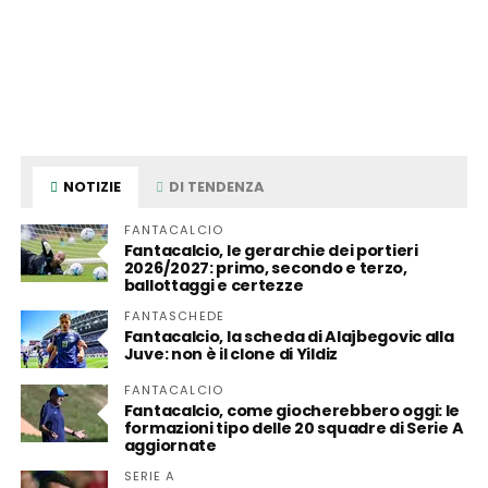
NOTIZIE
DI TENDENZA
FANTACALCIO
Fantacalcio, le gerarchie dei portieri
2026/2027: primo, secondo e terzo,
ballottaggi e certezze
FANTASCHEDE
Fantacalcio, la scheda di Alajbegovic alla
Juve: non è il clone di Yildiz
FANTACALCIO
Fantacalcio, come giocherebbero oggi: le
formazioni tipo delle 20 squadre di Serie A
aggiornate
SERIE A