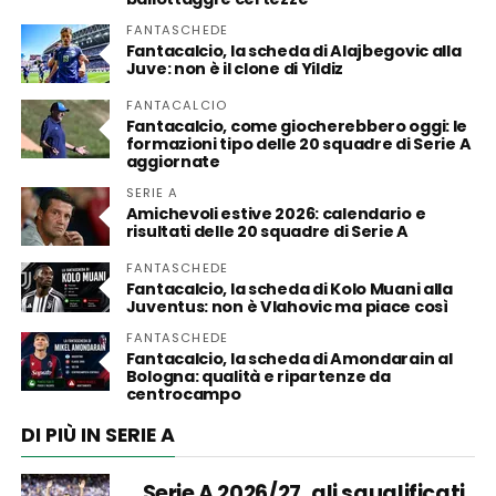
FANTASCHEDE
Fantacalcio, la scheda di Alajbegovic alla
Juve: non è il clone di Yildiz
FANTACALCIO
Fantacalcio, come giocherebbero oggi: le
formazioni tipo delle 20 squadre di Serie A
aggiornate
SERIE A
Amichevoli estive 2026: calendario e
risultati delle 20 squadre di Serie A
FANTASCHEDE
Fantacalcio, la scheda di Kolo Muani alla
Juventus: non è Vlahovic ma piace così
FANTASCHEDE
Fantacalcio, la scheda di Amondarain al
Bologna: qualità e ripartenze da
centrocampo
DI PIÙ IN SERIE A
Serie A 2026/27, gli squalificati