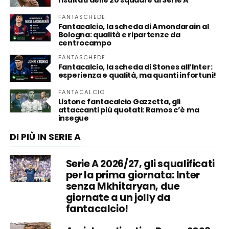
risultati delle 20 squadre di Serie A
FANTASCHEDE
Fantacalcio, la scheda di Amondarain al
Bologna: qualità e ripartenze da
centrocampo
FANTASCHEDE
Fantacalcio, la scheda di Stones all’Inter:
esperienza e qualità, ma quanti infortuni!
FANTACALCIO
Listone fantacalcio Gazzetta, gli
attaccanti più quotati: Ramos c’è ma
insegue
DI PIÙ IN SERIE A
Serie A 2026/27, gli squalificati
per la prima giornata: Inter
senza Mkhitaryan, due
giornate a un jolly da
fantacalcio!