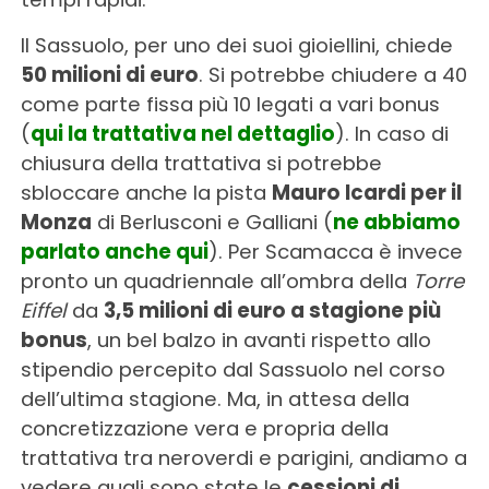
Il Sassuolo, per uno dei suoi gioiellini, chiede
50 milioni di euro
. Si potrebbe chiudere a 40
come parte fissa più 10 legati a vari bonus
(
qui la trattativa nel dettaglio
). In caso di
chiusura della trattativa si potrebbe
sbloccare anche la pista
Mauro Icardi per il
Monza
di Berlusconi e Galliani (
ne abbiamo
parlato anche qui
). Per Scamacca è invece
pronto un quadriennale all’ombra della
Torre
Eiffel
da
3,5 milioni di euro a stagione più
bonus
, un bel balzo in avanti rispetto allo
stipendio percepito dal Sassuolo nel corso
dell’ultima stagione. Ma, in attesa della
concretizzazione vera e propria della
trattativa tra neroverdi e parigini, andiamo a
vedere quali sono state le
cessioni di