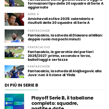
formazioni tipo delle 20 squadre di Serie A
aggiornate
SERIE A
Amichevoli estive 2026: calendario e
risultati delle 20 squadre di Serie A
FANTASCHEDE
Fantacalcio, la scheda di Diawara al Milan:
doppio ruolo ma pochi minuti
FANTACALCIO
Fantacalcio, le gerarchie dei portieri
2026/2027: primo, secondo e terzo,
ballottaggi e certezze
FANTASCHEDE
Fantacalcio, la scheda di Alajbegovic alla
Juve: non è il clone di Yildiz
DI PIÙ IN SERIE B
Playoff Serie B, il tabellone
completo: squadre,
partite e date