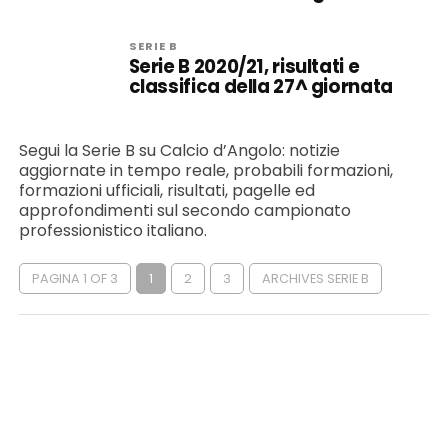
SERIE B
Serie B 2020/21, risultati e
classifica della 27^ giornata
Segui la Serie B su Calcio d’Angolo: notizie
aggiornate in tempo reale, probabili formazioni,
formazioni ufficiali, risultati, pagelle ed
approfondimenti sul secondo campionato
professionistico italiano.
PAGINA 1 OF 3
1
2
3
ARCHIVES SERIE B