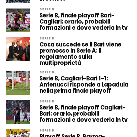
SERIE B
Serie B, finale playoff Bari-
Cagliari: orario, probabili
formazioni e dove vederla in tv
SERIE B
Cosa succede se il Bari viene
promosso in Serie A: il
regolamento sulla
multiproprietà
SERIE B
Serie B, Cagliari-Bari 1-1:
Antenucci risponde a Lapadula
nella prima finale playoff
SERIE B
Serie B, finale playoff Cagliari-
Bari: orario, probabili
formazioni e dove vederla in tv
SERIE B
Playoff Serie B, Parma-