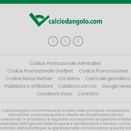
Codice Promozionale AdmiralBet
Codice Promozionale Goldbet
Codice Promo Eurobet
Codice Bonus Netbet
Chi siamo
Carta del giornalista
Pubblicità e affiliazioni
Collabora con noi
Google News
Condizioni d’uso
Contatto
Calciodangolo.com fornisce pronostici sulle principali competizioni
calcistiche, confronta quote e offerte dei Bookmakers da noi
selezionati, in possesso di regolare concessione ad operare in Italia
rilasciata dall’Agenzia delle Dogane e dei Monopoli. Il servizio, come
indicato dall’Autorità per le garanzie nelle comunicazioni al punto 5.6