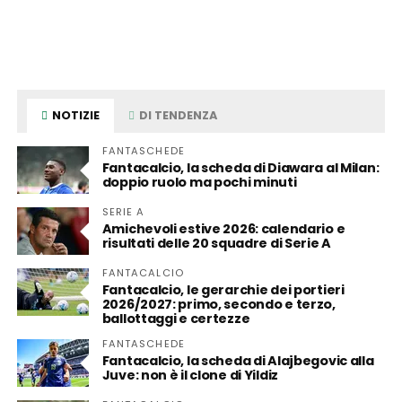
NOTIZIE
DI TENDENZA
FANTASCHEDE
Fantacalcio, la scheda di Diawara al Milan:
doppio ruolo ma pochi minuti
SERIE A
Amichevoli estive 2026: calendario e
risultati delle 20 squadre di Serie A
FANTACALCIO
Fantacalcio, le gerarchie dei portieri
2026/2027: primo, secondo e terzo,
ballottaggi e certezze
FANTASCHEDE
Fantacalcio, la scheda di Alajbegovic alla
Juve: non è il clone di Yildiz