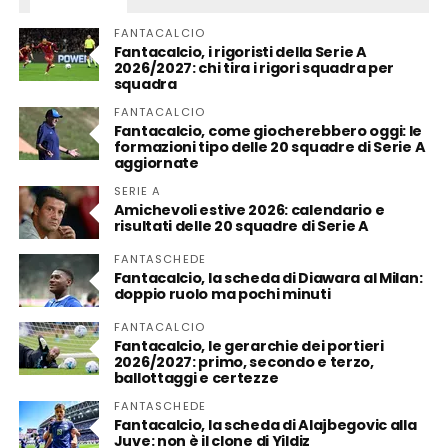
FANTACALCIO
Fantacalcio, i rigoristi della Serie A
2026/2027: chi tira i rigori squadra per
squadra
FANTACALCIO
Fantacalcio, come giocherebbero oggi: le
formazioni tipo delle 20 squadre di Serie A
aggiornate
SERIE A
Amichevoli estive 2026: calendario e
risultati delle 20 squadre di Serie A
FANTASCHEDE
Fantacalcio, la scheda di Diawara al Milan:
doppio ruolo ma pochi minuti
FANTACALCIO
Fantacalcio, le gerarchie dei portieri
2026/2027: primo, secondo e terzo,
ballottaggi e certezze
FANTASCHEDE
Fantacalcio, la scheda di Alajbegovic alla
Juve: non è il clone di Yildiz