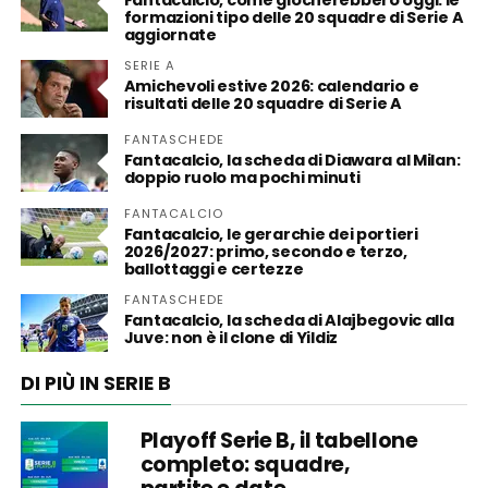
Fantacalcio, come giocherebbero oggi: le
formazioni tipo delle 20 squadre di Serie A
aggiornate
SERIE A
Amichevoli estive 2026: calendario e
risultati delle 20 squadre di Serie A
FANTASCHEDE
Fantacalcio, la scheda di Diawara al Milan:
doppio ruolo ma pochi minuti
FANTACALCIO
Fantacalcio, le gerarchie dei portieri
2026/2027: primo, secondo e terzo,
ballottaggi e certezze
FANTASCHEDE
Fantacalcio, la scheda di Alajbegovic alla
Juve: non è il clone di Yildiz
DI PIÙ IN SERIE B
Playoff Serie B, il tabellone
completo: squadre,