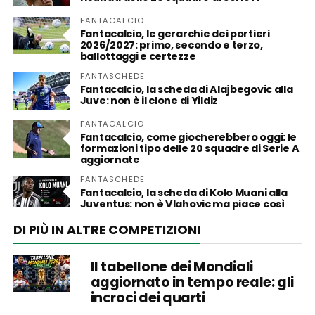
FANTACALCIO
Fantacalcio, le gerarchie dei portieri
2026/2027: primo, secondo e terzo,
ballottaggi e certezze
FANTASCHEDE
Fantacalcio, la scheda di Alajbegovic alla
Juve: non è il clone di Yildiz
FANTACALCIO
Fantacalcio, come giocherebbero oggi: le
formazioni tipo delle 20 squadre di Serie A
aggiornate
FANTASCHEDE
Fantacalcio, la scheda di Kolo Muani alla
Juventus: non è Vlahovic ma piace così
DI PIÙ IN ALTRE COMPETIZIONI
Il tabellone dei Mondiali
aggiornato in tempo reale: gli
incroci dei quarti