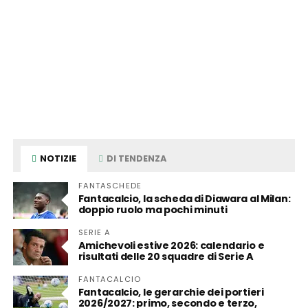
NOTIZIE
DI TENDENZA
FANTASCHEDE
Fantacalcio, la scheda di Diawara al Milan:
doppio ruolo ma pochi minuti
SERIE A
Amichevoli estive 2026: calendario e
risultati delle 20 squadre di Serie A
FANTACALCIO
Fantacalcio, le gerarchie dei portieri
2026/2027: primo, secondo e terzo,