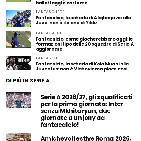
ballottaggi e certezze
FANTASCHEDE
Fantacalcio, la scheda di Alajbegovic alla
Juve: non è il clone di Yildiz
FANTACALCIO
Fantacalcio, come giocherebbero oggi: le
formazioni tipo delle 20 squadre di Serie A
aggiornate
FANTASCHEDE
Fantacalcio, la scheda di Kolo Muani alla
Juventus: non è Vlahovic ma piace così
DI PIÙ IN SERIE A
Serie A 2026/27, gli squalificati
per la prima giornata: Inter
senza Mkhitaryan, due
giornate a un jolly da
fantacalcio!
Amichevoli estive Roma 2026,