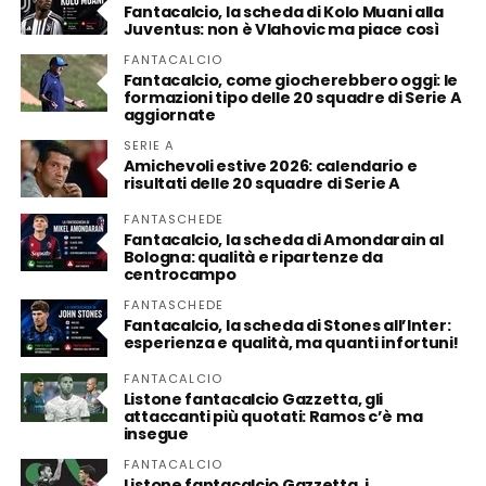
Fantacalcio, la scheda di Kolo Muani alla
Juventus: non è Vlahovic ma piace così
FANTACALCIO
Fantacalcio, come giocherebbero oggi: le
formazioni tipo delle 20 squadre di Serie A
aggiornate
SERIE A
Amichevoli estive 2026: calendario e
risultati delle 20 squadre di Serie A
FANTASCHEDE
Fantacalcio, la scheda di Amondarain al
Bologna: qualità e ripartenze da
centrocampo
FANTASCHEDE
Fantacalcio, la scheda di Stones all’Inter:
esperienza e qualità, ma quanti infortuni!
FANTACALCIO
Listone fantacalcio Gazzetta, gli
attaccanti più quotati: Ramos c’è ma
insegue
FANTACALCIO
Listone fantacalcio Gazzetta, i