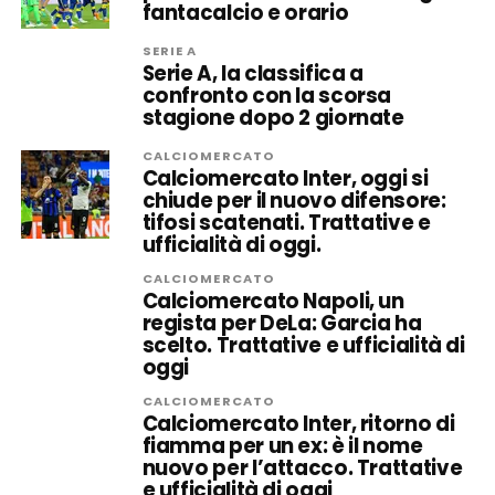
fantacalcio e orario
SERIE A
Serie A, la classifica a
confronto con la scorsa
stagione dopo 2 giornate
CALCIOMERCATO
Calciomercato Inter, oggi si
chiude per il nuovo difensore:
tifosi scatenati. Trattative e
ufficialità di oggi.
CALCIOMERCATO
Calciomercato Napoli, un
regista per DeLa: Garcia ha
scelto. Trattative e ufficialità di
oggi
CALCIOMERCATO
Calciomercato Inter, ritorno di
fiamma per un ex: è il nome
nuovo per l’attacco. Trattative
e ufficialità di oggi