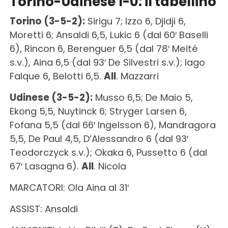
Torino-Udinese 1-0: il tabellino
Torino (3-5-2):
Sirigu 7; Izzo 6, Djidji 6,
Moretti 6; Ansaldi 6,5, Lukic 6 (dal 60′ Baselli
6), Rincon 6, Berenguer 6,5 (dal 78′ Meité
s.v.), Aina 6,5 (dal 93′ De Silvestri s.v.); Iago
Falque 6, Belotti 6,5.
All
. Mazzarri
Udinese (3-5-2):
Musso 6,5; De Maio 5,
Ekong 5,5, Nuytinck 6; Stryger Larsen 6,
Fofana 5,5 (dal 66′ Ingelsson 6), Mandragora
5,5, De Paul 4,5, D’Alessandro 6 (dal 93′
Teodorczyck s.v.); Okaka 6, Pussetto 6 (dal
67′ Lasagna 6).
All
. Nicola
MARCATORI: Ola Aina al 31′
ASSIST: Ansaldi