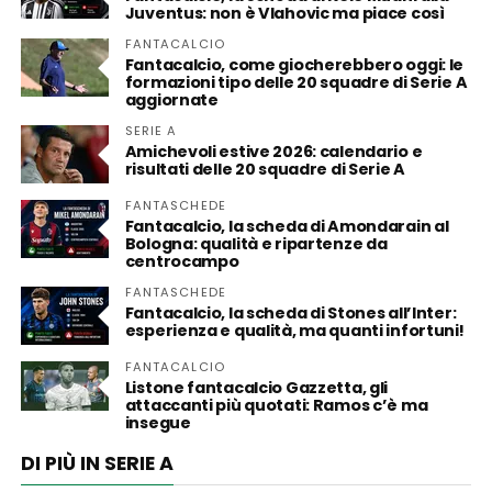
Juventus: non è Vlahovic ma piace così
FANTACALCIO
Fantacalcio, come giocherebbero oggi: le
formazioni tipo delle 20 squadre di Serie A
aggiornate
SERIE A
Amichevoli estive 2026: calendario e
risultati delle 20 squadre di Serie A
FANTASCHEDE
Fantacalcio, la scheda di Amondarain al
Bologna: qualità e ripartenze da
centrocampo
FANTASCHEDE
Fantacalcio, la scheda di Stones all’Inter:
esperienza e qualità, ma quanti infortuni!
FANTACALCIO
Listone fantacalcio Gazzetta, gli
attaccanti più quotati: Ramos c’è ma
insegue
DI PIÙ IN SERIE A