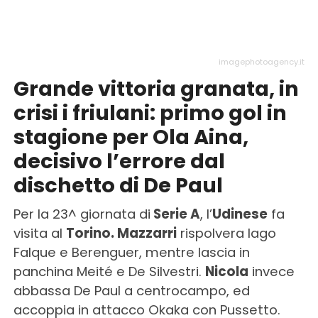
imagephotoagency.it
Grande vittoria granata, in
crisi i friulani: primo gol in
stagione per Ola Aina,
decisivo l’errore dal
dischetto di De Paul
Per la 23^ giornata di
Serie A
, l’
Udinese
fa
visita al
Torino. Mazzarri
rispolvera Iago
Falque e Berenguer, mentre lascia in
panchina Meité e De Silvestri.
Nicola
invece
abbassa De Paul a centrocampo, ed
accoppia in attacco Okaka con Pussetto.