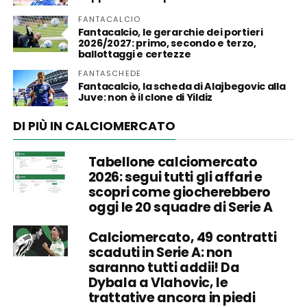
FANTACALCIO
Fantacalcio, le gerarchie dei portieri
2026/2027: primo, secondo e terzo,
ballottaggi e certezze
FANTASCHEDE
Fantacalcio, la scheda di Alajbegovic alla
Juve: non è il clone di Yildiz
DI PIÙ IN CALCIOMERCATO
Tabellone calciomercato
2026: segui tutti gli affari e
scopri come giocherebbero
oggi le 20 squadre di Serie A
Calciomercato, 49 contratti
scaduti in Serie A: non
saranno tutti addii! Da
Dybala a Vlahovic, le
trattative ancora in piedi