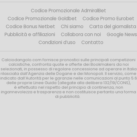
Codice Promozionale AdmiralBet
Codice Promozionale Goldbet
Codice Promo Eurobet
Codice Bonus Netbet
Chi siamo
Carta del giornalista
Pubblicità e affiliazioni
Collabora con noi
Google News
Condizioni d’uso
Contatto
Calciodangolo.com fornisce pronostici sulle principali competizioni
calcistiche, confronta quote e offerte dei Bookmakers da noi
selezionati, in possesso di regolare concessione ad operare in Italia
rilasciata dall’Agenzia delle Dogane e dei Monopoli. Il servizio, come
indicato dall’Autorità per le garanzie nelle comunicazioni al punto 5.6
delle proprie Linee Guida (allegate alla delibera 132/19/CONS),
è effettuato nel rispetto del principio di continenza, non
ingannevolezza e trasparenza e non costituisce pertanto una forma
di pubblicità.