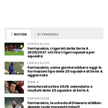
NOTIZIE
DI TENDENZA
FANTACALCIO
Fantacalcio, i rigoristi della Serie A
2026/2027: chi tira i rigori squadra per
squadra
FANTACALCIO
Fantacalcio, come giocherebbero oggi: le
formazioni tipo delle 20 squadre di Serie A
aggiornate
SERIE A
Amichevoli estive 2026: calendario e
risultati delle 20 squadre di Serie A
FANTASCHEDE
Fantacalcio, la scheda di Diawara al Milan:
doppio ruolo ma pochi minuti