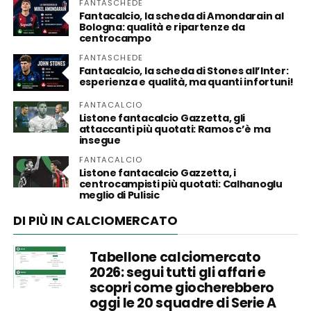
FANTASCHEDE
Fantacalcio, la scheda di Amondarain al
Bologna: qualità e ripartenze da
centrocampo
FANTASCHEDE
Fantacalcio, la scheda di Stones all’Inter:
esperienza e qualità, ma quanti infortuni!
FANTACALCIO
Listone fantacalcio Gazzetta, gli
attaccanti più quotati: Ramos c’è ma
insegue
FANTACALCIO
Listone fantacalcio Gazzetta, i
centrocampisti più quotati: Calhanoglu
meglio di Pulisic
DI PIÙ IN CALCIOMERCATO
Tabellone calciomercato
2026: segui tutti gli affari e
scopri come giocherebbero
oggi le 20 squadre di Serie A