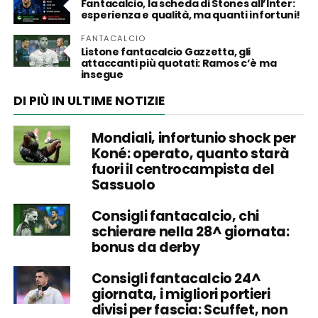
Fantacalcio, la scheda di Stones all’Inter:
esperienza e qualità, ma quanti infortuni!
FANTACALCIO
Listone fantacalcio Gazzetta, gli
attaccanti più quotati: Ramos c’è ma
insegue
DI PIÙ IN ULTIME NOTIZIE
Mondiali, infortunio shock per
Koné: operato, quanto starà
fuori il centrocampista del
Sassuolo
Consigli fantacalcio, chi
schierare nella 28^ giornata:
bonus da derby
Consigli fantacalcio 24^
giornata, i migliori portieri
divisi per fascia: Scuffet, non