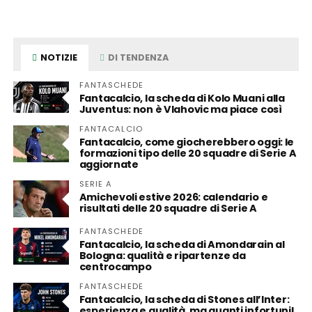
NOTIZIE
DI TENDENZA
FANTASCHEDE
Fantacalcio, la scheda di Kolo Muani alla
Juventus: non è Vlahovic ma piace così
FANTACALCIO
Fantacalcio, come giocherebbero oggi: le
formazioni tipo delle 20 squadre di Serie A
aggiornate
SERIE A
Amichevoli estive 2026: calendario e
risultati delle 20 squadre di Serie A
FANTASCHEDE
Fantacalcio, la scheda di Amondarain al
Bologna: qualità e ripartenze da
centrocampo
FANTASCHEDE
Fantacalcio, la scheda di Stones all’Inter:
esperienza e qualità, ma quanti infortuni!