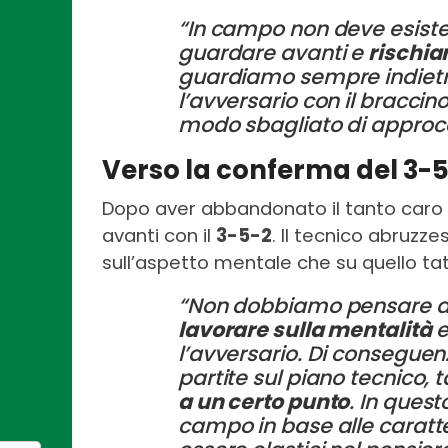
“In campo non deve esister
guardare avanti e
rischia
guardiamo sempre indietro
l’avversario con il braccino
modo sbagliato di approcci
Verso la conferma del 3-
Dopo aver abbandonato il tanto caro
avanti con il
3-5-2
. Il tecnico abruzze
sull’aspetto mentale che su quello tat
“Non dobbiamo pensare al
lavorare sulla mentalità
e
l’avversario. Di conseguen
partite sul piano tecnico, ta
a un certo punto
. In ques
campo in base alle caratte