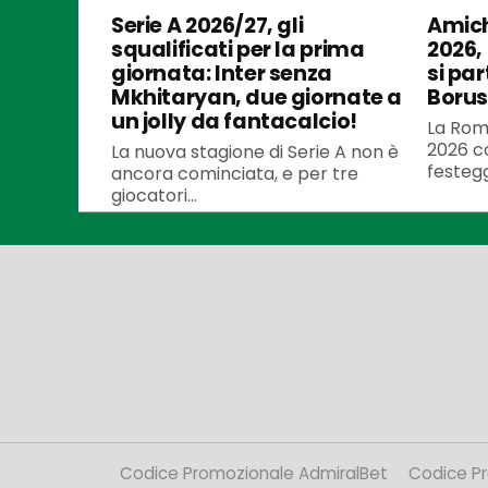
Serie A 2026/27, gli
Amich
squalificati per la prima
2026,
giornata: Inter senza
si par
Mkhitaryan, due giornate a
Borus
un jolly da fantacalcio!
La Roma
2026 co
La nuova stagione di Serie A non è
festegg
ancora cominciata, e per tre
giocatori...
Codice Promozionale AdmiralBet
Codice P