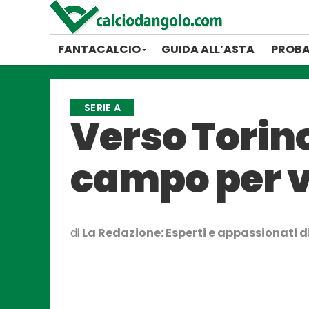
FANTACALCIO
GUIDA ALL’ASTA
PROBA
SERIE A
Verso Torin
campo per v
di
La Redazione: Esperti e appassionati di