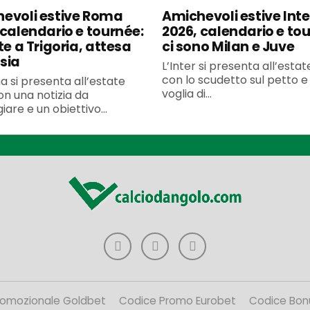
evoli estive Roma
Amichevoli estive Inte
 calendario e tournée:
2026, calendario e to
te a Trigoria, attesa
ci sono Milan e Juve
sia
L’Inter si presenta all’esta
con lo scudetto sul petto e 
 si presenta all’estate
voglia di...
n una notizia da
iare e un obiettivo...
romozionale Goldbet
Codice Promo Eurobet
Codice Bon