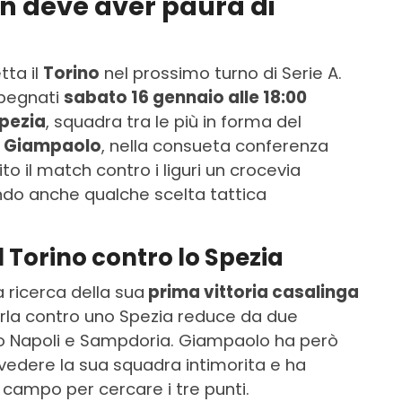
on deve aver paura di
tta il
Torino
nel prossimo turno di Serie A.
mpegnati
sabato 16 gennaio alle 18:00
pezia
, squadra tra le più in forma del
a
Giampaolo
, nella consueta conferenza
ito il match contro i liguri un crocevia
ndo anche qualche scelta tattica
 Torino contro lo Spezia
a ricerca della sua
prima vittoria casalinga
erla contro uno Spezia reduce da due
ro Napoli e Sampdoria. Giampaolo ha però
vedere la sua squadra intimorita e ha
n campo per cercare i tre punti.