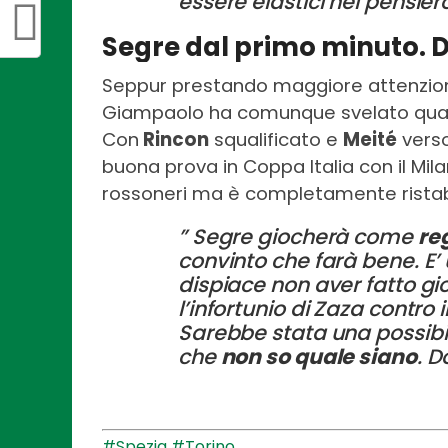
essere elastici nel pensiero
Segre dal primo minuto. D
Seppur prestando maggiore attenzion
Giampaolo ha comunque svelato qualch
Con
Rincon
squalificato e
Meité
verso 
buona prova in Coppa Italia con il Mil
rossoneri ma è completamente ristab
” Segre giocherà come
re
convinto che farà bene. E’
dispiace non aver fatto gio
l’infortunio di Zaza contro
Sarebbe stata una possibili
che
non so quale siano
. D
#Spezia
#Torino