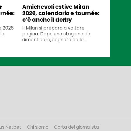
r
Amichevoli estive Milan
urnée:
2026, calendario e tournée:
c’è anche il derby
te 2026
Il Milan si prepara a voltare
la
pagina. Dopo una stagione da
dimenticare, segnata dalla...
us Netbet
Chi siamo
Carta del giornalista