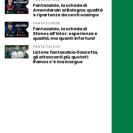
Fantacalcio, la scheda di
Amondarain al Bologna: qualità
e ripartenze da centrocampo
FANTASCHEDE
Fantacalcio, la scheda di
Stones all’Inter: esperienza e
qualità, ma quanti infortuni!
FANTACALCIO
Listone fantacalcio Gazzetta,
gli attaccanti più quotati:
Ramos c’è ma insegue