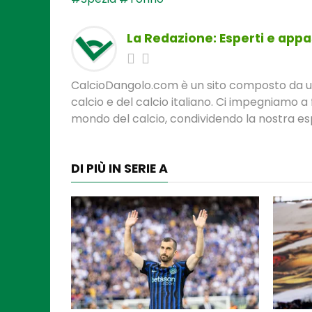
La Redazione: Esperti e appas
CalcioDangolo.com è un sito composto da un t
calcio e del calcio italiano. Ci impegniamo a 
mondo del calcio, condividendo la nostra espe
DI PIÙ IN SERIE A