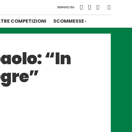
SEGUICI SU
LTRE COMPETIZIONI
SCOMMESSE
aolo: “In
egre”