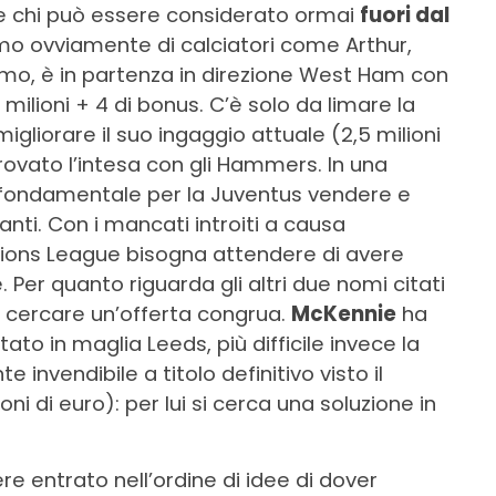
he chi può essere considerato ormai
fuori dal
amo ovviamente di calciatori come Arthur,
imo, è in partenza in direzione West Ham con
 milioni + 4 di bonus. C’è solo da limare la
gliorare il suo ingaggio attuale (2,5 milioni
rovato l’intesa con gli Hammers. In una
 fondamentale per la Juventus vendere e
santi. Con i mancati introiti a causa
ions League bisogna attendere di avere
Per quanto riguarda gli altri due nomi citati
 cercare un’offerta congrua.
McKennie
ha
ato in maglia Leeds, più difficile invece la
invendibile a titolo definitivo visto il
ni di euro): per lui si cerca una soluzione in
e entrato nell’ordine di idee di dover