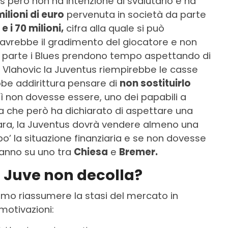
s però non ha intenzione di svalutarlo e ha
ilioni di euro
pervenuta in società da parte
 e i 70 milioni,
cifra alla quale si può
avrebbe il gradimento del giocatore e non
ra parte i Blues prendono tempo aspettando di
di Vlahovic la Juventus riempirebbe le casse
bbe addirittura pensare di
non sostituirlo
sì non dovesse essere, uno dei papabili a
 che però ha dichiarato di aspettare una
ara, la Juventus dovrà vendere almeno una
’ la situazione finanziaria e se non dovesse
eranno su uno tra
Chiesa
e
Bremer.
a Juve non decolla?
iamo riassumere la stasi del mercato in
motivazioni: