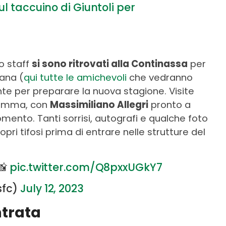
l taccuino di Giuntoli per
lo staff
si sono ritrovati alla Continassa
per
cana (
qui tutte le amichevoli
che vedranno
te per preparare la nuova stagione. Visite
gramma, con
Massimiliano Allegri
pronto a
omento. Tanti sorrisi, autografi e qualche foto
opri tifosi prima di entrare nelle strutture del
📸
pic.twitter.com/Q8pxxUGkY7
sfc)
July 12, 2023
ntrata