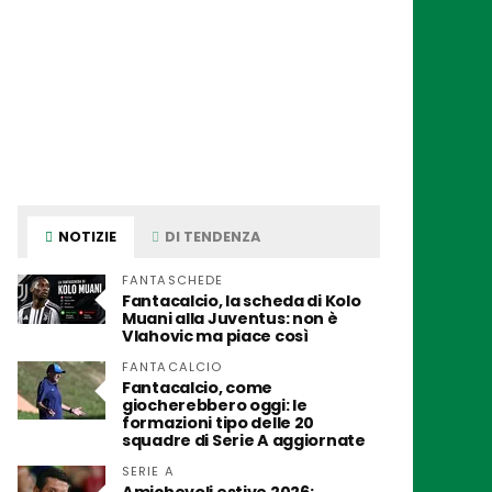
NOTIZIE
DI TENDENZA
FANTASCHEDE
Fantacalcio, la scheda di Kolo
Muani alla Juventus: non è
Vlahovic ma piace così
FANTACALCIO
Fantacalcio, come
giocherebbero oggi: le
formazioni tipo delle 20
squadre di Serie A aggiornate
SERIE A