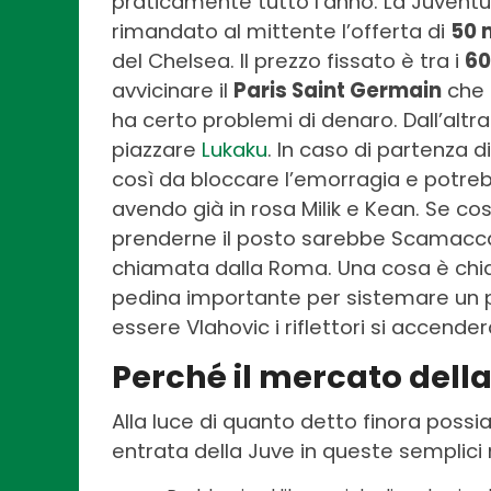
praticamente tutto l’anno. La Juventu
rimandato al mittente l’offerta di
50 m
del Chelsea. Il prezzo fissato è tra i
60
avvicinare il
Paris Saint Germain
che 
ha certo problemi di denaro. Dall’alt
piazzare
Lukaku
. In caso di partenza 
così da bloccare l’emorragia e potre
avendo già in rosa Milik e Kean. Se co
prenderne il posto sarebbe Scamacca
chiamata dalla Roma. Una cosa è chi
pedina importante per sistemare un po
essere Vlahovic i riflettori si accend
Perché il mercato dell
Alla luce di quanto detto finora poss
entrata della Juve in queste semplici 