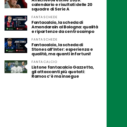
Amichevoli estive 2026:
calendario e risultati delle 20
squadre di Serie A
FANTASCHEDE
Fantacalcio, la scheda di
Amondarain al Bologna: qualità
e ripartenze da centrocampo
FANTASCHEDE
Fantacalcio, la scheda di
Stones all’Inter: esperienza e
qualità, ma quanti infortuni!
FANTACALCIO
Listone fantacalcio Gazzetta,
gli attaccanti più quotati:
Ramos c’è ma insegue