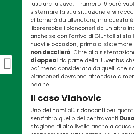
lasciare la Juve. Il numero 19 però vu
sistemare la sua situazione e si racc
ci tornerà da allenatore, ma questa è 
libererebbe i bianconeri da un altro i
anche se con l’arrivo di Giuntoli si st
nuovi e occasioni, prima di sistemare
non decollerà
. Oltre alla sistemazion
di appeal
da parte della Juventus che
po’ meno considerata da quelli che sono
bianconeri dovranno attendere almeno 
pedine.
Il caso Vlahovic
Uno dei nomi più ridondanti per quant
senz’altro quello del centravanti
Dus
stagione di alto livello anche a causa