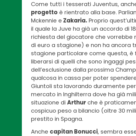
Come tutti i tesserati Juventus, anc
progetto
è rientrato alla base. Parli
Mckennie e
Zakaria.
Proprio quest’ult
il quale la Juve ha già un accordo di 18
richiesta del giocatore che vorrebbe mi
di euro a stagione) e non ha ancora t
stagione particolare come questa, è
liberarsi di quelli che sono ingaggi pe
dell’esclusione dalla prossima Champ
qualcosa in cassa per poter spendere. 
Giuntoli sta lavorando duramente per
mercato in Inghilterra dove ha già milit
situazione di
Arthur
che è praticamente 
cospicuo peso a bilancio (oltre 30 milio
prestito in Spagna.
Anche
capitan Bonucci
, sembra esser