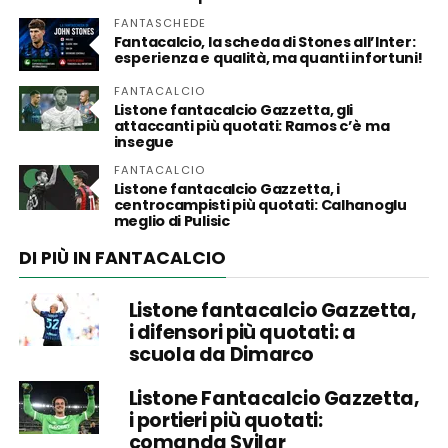
FANTASCHEDE
Fantacalcio, la scheda di Stones all’Inter:
esperienza e qualità, ma quanti infortuni!
FANTACALCIO
Listone fantacalcio Gazzetta, gli
attaccanti più quotati: Ramos c’è ma
insegue
FANTACALCIO
Listone fantacalcio Gazzetta, i
centrocampisti più quotati: Calhanoglu
meglio di Pulisic
DI PIÙ IN FANTACALCIO
Listone fantacalcio Gazzetta,
i difensori più quotati: a
scuola da Dimarco
Listone Fantacalcio Gazzetta,
i portieri più quotati:
comanda Svilar