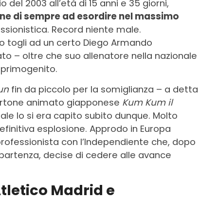
o del 2003 all’età di 15 anni e 35 giorni,
vane di sempre ad esordire nel massimo
essionistica. Record niente male.
 lo togli ad un certo Diego Armando
ato – oltre che suo allenatore nella nazionale
 primogenito.
un
fin da piccolo per la somiglianza – a detta
 cartone animato giapponese
Kum Kum il
ale lo si era capito subito dunque. Molto
efinitiva esplosione. Approdo in Europa
 professionista con l’Independiente che, dopo
 partenza, decise di cedere alle avance
tletico Madrid e