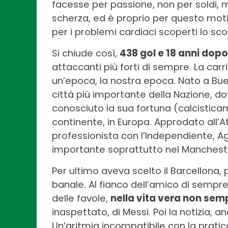
facesse per passione, non per soldi, ma
scherza, ed è proprio per questo moti
per i problemi cardiaci scoperti lo sc
Si chiude così,
438 gol e 18 anni dopo
attaccanti più forti di sempre. La ca
un’epoca, la nostra epoca. Nato a Bue
città più importante della Nazione, dov
conosciuto la sua fortuna (calcistica
continente, in Europa. Approdato all’A
professionista con l’Independiente, Ag
importante soprattutto nel Mancheste
Per ultimo aveva scelto il Barcellona, 
banale. Al fianco dell’amico di sempr
delle favole,
nella vita vera non sempr
inaspettato, di Messi. Poi la notizia, a
Un’aritmia incompatibile con la pratica