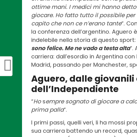
ottime mani. I medici mi hanno detto
giocare. Ho fatto tutto il possibile p
capito che non ce n’erano tante
“. Co
la conferenza dell’argentino. Aguero
indelebile nella storia di questo sport: 
sono felice. Me ne vado a testa alta
“.
carriera: dall’esordio in Argentina con
Madrid, passando per Manchester, spon
Aguero, dalle giovanil
dell’Independiente
“
Ho
s
empre sognato di giocare a calc
prima palla
“.
I primi passi, quelli veri, li ha mossi p
sua carriera battendo un record, qua