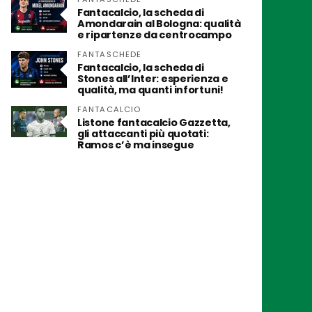
Fantacalcio, la scheda di
Amondarain al Bologna: qualità
e ripartenze da centrocampo
FANTASCHEDE
Fantacalcio, la scheda di
Stones all’Inter: esperienza e
qualità, ma quanti infortuni!
FANTACALCIO
Listone fantacalcio Gazzetta,
gli attaccanti più quotati:
Ramos c’è ma insegue