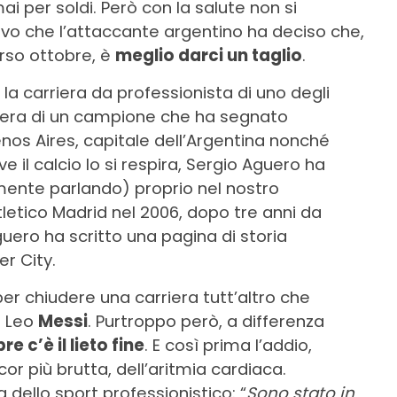
i per soldi. Però con la salute non si
vo che l’attaccante argentino ha deciso che,
orso ottobre, è
meglio darci un taglio
.
la carriera da professionista di uno degli
rriera di un campione che ha segnato
nos Aires, capitale dell’Argentina nonché
e il calcio lo si respira, Sergio Aguero ha
mente parlando) proprio nel nostro
tletico Madrid nel 2006, dopo tre anni da
uero ha scritto una pagina di storia
r City.
per chiudere una carriera tutt’altro che
e Leo
Messi
. Purtroppo però, a differenza
e c’è il lieto fine
. E così prima l’addio,
ncor più brutta, dell’aritmia cardiaca.
 dello sport professionistico: “
Sono stato in