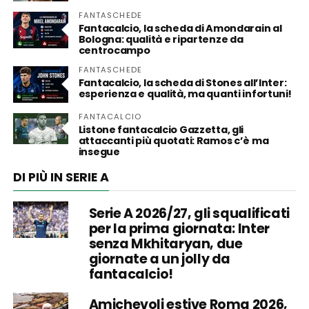
FANTASCHEDE
Fantacalcio, la scheda di Amondarain al
Bologna: qualità e ripartenze da
centrocampo
FANTASCHEDE
Fantacalcio, la scheda di Stones all’Inter:
esperienza e qualità, ma quanti infortuni!
FANTACALCIO
Listone fantacalcio Gazzetta, gli
attaccanti più quotati: Ramos c’è ma
insegue
DI PIÙ IN SERIE A
Serie A 2026/27, gli squalificati
per la prima giornata: Inter
senza Mkhitaryan, due
giornate a un jolly da
fantacalcio!
Amichevoli estive Roma 2026,