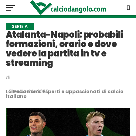
SERIE A
Atalanta-Napoli: probabili
formazioni, orario e dove
vedere la partita in tv e
streaming
di
La Redazione: Esperti e appassionati di calcio
21 Febbraio 2026
italiano