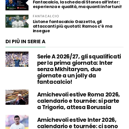
Fantacalcio, la scheda di Stones all’Inter:
esperienza e qualità, ma quanti infortuni!
FANTACALCIO
Listone fantacalcio Gazzetta, gli
attaccanti più quotati: Ramos c’è ma
insegue
DI PIÙ IN SERIE A
Serie A 2026/27, gli squalificati
per la prima giornata: Inter
senza Mkhitaryan, due
giornate a un jolly da
fantacalcio!
Amichevoli estive Roma 2026,
calendario e tournée: si parte
a Trigoria, attesa Borussia
Amichevoli estive Inter 2026,
calendario e tournée: ci sono