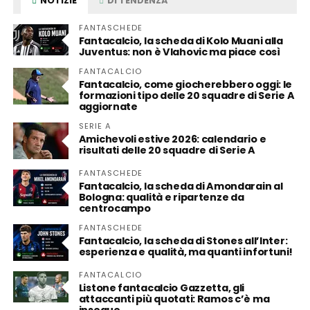
NOTIZIE
DI TENDENZA
FANTASCHEDE
Fantacalcio, la scheda di Kolo Muani alla
Juventus: non è Vlahovic ma piace così
FANTACALCIO
Fantacalcio, come giocherebbero oggi: le
formazioni tipo delle 20 squadre di Serie A
aggiornate
SERIE A
Amichevoli estive 2026: calendario e
risultati delle 20 squadre di Serie A
FANTASCHEDE
Fantacalcio, la scheda di Amondarain al
Bologna: qualità e ripartenze da
centrocampo
FANTASCHEDE
Fantacalcio, la scheda di Stones all’Inter:
esperienza e qualità, ma quanti infortuni!
FANTACALCIO
Listone fantacalcio Gazzetta, gli
attaccanti più quotati: Ramos c’è ma