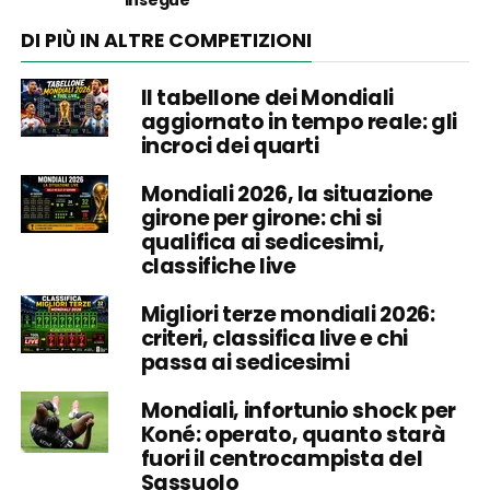
insegue
DI PIÙ IN ALTRE COMPETIZIONI
Il tabellone dei Mondiali
aggiornato in tempo reale: gli
incroci dei quarti
Mondiali 2026, la situazione
girone per girone: chi si
qualifica ai sedicesimi,
classifiche live
Migliori terze mondiali 2026:
criteri, classifica live e chi
passa ai sedicesimi
Mondiali, infortunio shock per
Koné: operato, quanto starà
fuori il centrocampista del
Sassuolo