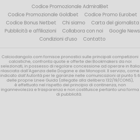
Codice Promozionale AdmiralBet
Codice Promozionale Goldbet
Codice Promo Eurobet
Codice Bonus Netbet
Chi siamo
Carta del giornalista
Pubblicità e affiliazioni
Collabora con noi
Google News
Condizioni d’uso
Contatto
Calciodangolo.com fornisce pronostici sulle principali competizioni
calcistiche, confronta quote e offerte dei Bookmakers da noi
selezionati, in possesso di regolare concessione ad operare in Italia
rilasciata dall’Agenzia delle Dogane e dei Monopoli. Il servizio, come
indicato dall’Autorità per le garanzie nelle comunicazioni al punto 5.6
delle proprie Linee Guida (allegate alla delibera 132/19/CONS),
è effettuato nel rispetto del principio di continenza, non
ingannevolezza e trasparenza e non costituisce pertanto una forma
di pubblicità.